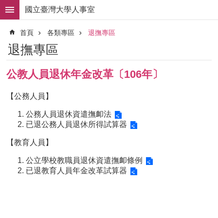
跳到主要內容區塊
國立臺灣大學人事室
進
首頁
各類專區
退撫專區
階
搜
退撫專區
尋
求
公教人員退休年金改革〔106年〕
職
徵
【公務人員】
才
公務人員退休資遣撫卹法
組
已退公務人員退休所得試算器
織
職
【教育人員】
掌
公立學校教職員退休資遣撫卹條例
人
已退教育人員年金改革試算器
事
法
規
常