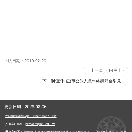
用
表
單
各
類
專
區
查
上版日期：2019-02-20
詢
回上一頁
回最上面
事
項
下一則:退休(伍)軍公教人員年終慰問金常見問答集
相
關
網
更新日期
2026-08-06
站
性騷擾防治專區(含申訴專用電話及信箱)
臺
人事室E-mail：
persadm@ntu.edu.tw
大
辦公室位置：
禮賢樓5樓(原卓越聯合大樓)(請搭乘商場之反向電梯) ／【醫人組】醫學院校區基