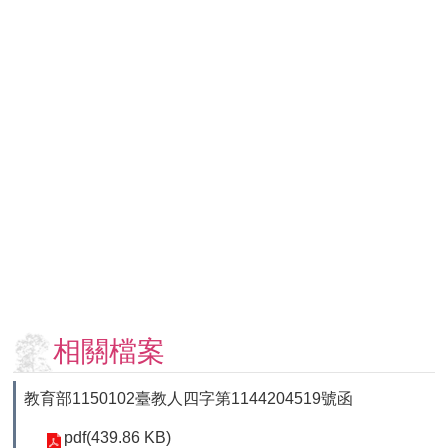
用
表
單
各
類
專
區
查
詢
事
項
相
關
網
相關檔案
站
教育部1150102臺教人四字第1144204519號函
臺
pdf(439.86 KB)
大