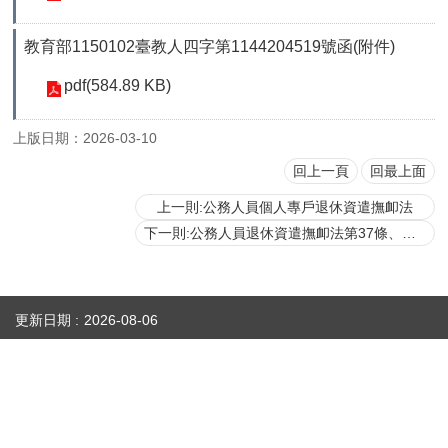
首
頁
教育部1150102臺教人四字第1144204519號函(附件)
myNTU
pdf(584.89 KB)
English
上版日期：2026-03-10
回上一頁
回最上面
上一則:公務人員個人專戶退休資遣撫卹法
下一則:公務人員退休資遣撫卹法第37條、第38條及第67條修正後續執行事項
更新日期
2026-08-06
性騷擾防治專區(含申訴專用電話及信箱)
人事室E-mail：
persadm@ntu.edu.tw
辦公室位置：
禮賢樓5樓(原卓越聯合大樓)(請搭乘商場之反向電梯) ／【醫人組】醫學院校區基
礎醫學大樓209室(
地圖
)