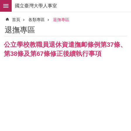
跳到主要內容區塊
國立臺灣大學人事室
進
首頁
各類專區
退撫專區
階
搜
退撫專區
尋
求
公立學校教職員退休資遣撫卹條例第37條、
職
第38條及第67條修正後續執行事項
徵
才
組
織
職
掌
人
事
法
規
常