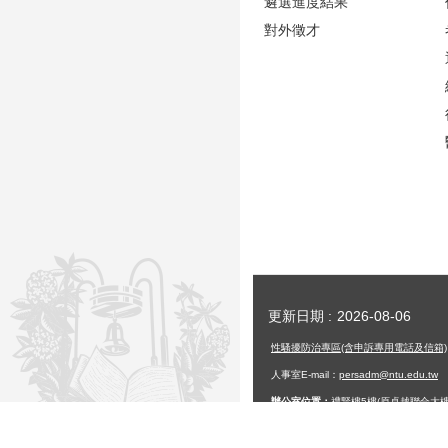
遴選進度結果
對外徵才
更新日期
2026-08-06
性騷擾防治專區(含申訴專用電話及信箱)
人事室E-mail：
persadm@ntu.edu.tw
辦公室位置：
禮賢樓5樓(原卓越聯合大樓
國立臺灣大學人事室 National Ta