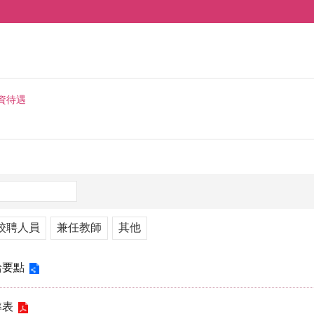
資待遇
校聘人員
兼任教師
其他
給要點
準表