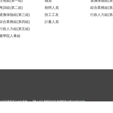
任免組(第一組)
職員
退撫保險組(第
考訓組(第二組)
校聘人員
綜合業務組(第
退撫保險組(第三組)
技工工友
行政人力組(第
綜合業務組(第四組)
計畫人員
行政人力組(第五組)
醫學院人事組
)(請搭乘商場之反向電梯) ／【醫人組】醫學院校區基礎醫學大樓209室(
地圖
)
iwan University Personnel Department