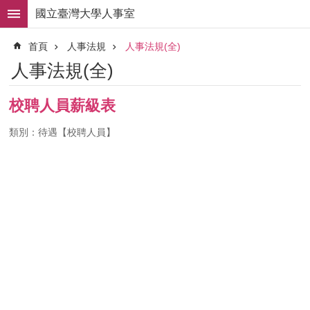
跳到主要內容區塊
國立臺灣大學人事室
進
首頁
人事法規
人事法規(全)
階
搜
人事法規(全)
尋
求
校聘人員薪級表
職
徵
類別：待遇【校聘人員】
才
組
織
職
掌
人
事
法
規
常