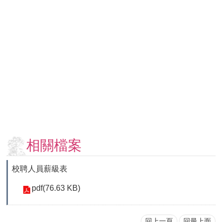
用
表
單
各
類
專
區
查
詢
事
項
相關檔案
相
關
校聘人員薪級表
網
站
pdf(76.63 KB)
臺
大
回上一頁
回最上面