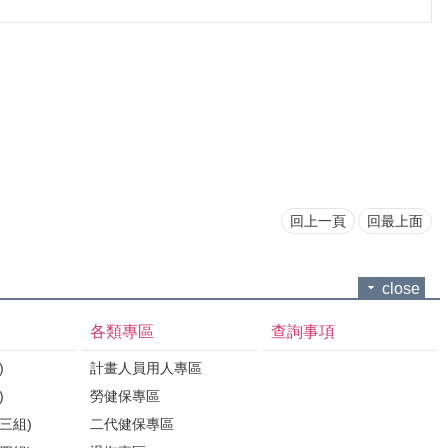
回上一頁
回最上面
close
各類專區
查詢事項
)
計畫人員用人專區
)
勞健保專區
三組)
二代健保專區