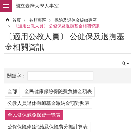
跳到主要內容區塊
國立臺灣大學人事室
進
首頁
各類專區
保險及退休金提繳專區
階
〔適用公教人員〕 公健保及退撫基金相關資訊
搜
尋
〔適用公教人員〕 公健保及退撫基
求
金相關資訊
職
徵
才
組
織
職
全部
全民健康保險保險費負擔金額表
掌
公教人員退休撫卹基金繳納金額對照表
人
事
全民健保減免保費一覽表
法
規
公保保險俸(薪)給及保險費分擔計算表
常