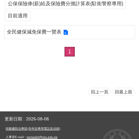
公保保險俸(薪)給及保險費分擔計算表(駐衛警察專用)
用
表
目前適用
單
各
全民健保減免保費一覽表
類
專
區
1
查
詢
事
項
回上一頁
回最上面
相
關
網
站
更新日期
2026-08-06
臺
性騷擾防治專區(含申訴專用電話及信箱)
大
人事室E-mail：
persadm@ntu.edu.tw