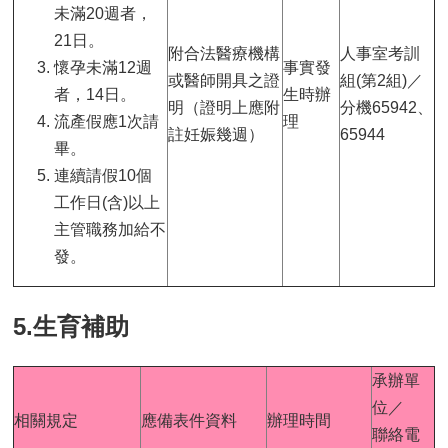
未滿20週者，
21日。
附合法醫療機構
人事室考訓
懷孕未滿12週
事實發
或醫師開具之證
組(第2組)／
者，14日。
生時辦
明（證明上應附
分機65942、
流產假應1次請
理
註妊娠幾週）
65944
畢。
連續請假10個
工作日(含)以上
主管職務加給不
發。
5.生育補助
承辦單
位／
相關規定
應備表件資料
辦理時間
聯絡電