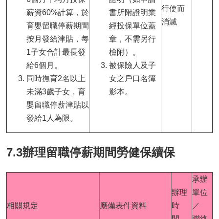
行使而
薪資60%計算，於
書所附證明業
消滅
育嬰留職停薪期間
經投保單位蓋
按月發給津貼，每
章，不需另行
1子女合計最長發
檢附）。
給6個月。
被保險人及子
同時撫育2名以上
女之戶口名簿
未滿3歲子女，育
影本。
嬰留職停薪津貼以
發給1人為限。
7.3辦理留職停薪期間勞健保續保
承辦
辦理
單位
相關規定
應備表件資料
時
／
間
聯絡