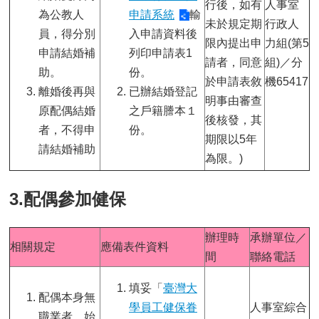
行後，如有
人事室
首
為公教人
申請系統
輸
頁
未於規定期
行政人
員，得分別
入申請資料後
限內提出申
力組(第5
申請結婚補
列印申請表1
myNTU
請者，同意
組)／分
助。
份。
於申請表敘
機65417
離婚後再與
已辦結婚登記
English
明事由審查
原配偶結婚
之戶籍謄本１
後核發，其
者，不得申
份。
期限以5年
請結婚補助
為限。)
3.配偶參加健保
辦理時
承辦單位／
相關規定
應備表件資料
間
聯絡電話
填妥「
臺灣大
配偶本身無
學員工健保眷
人事室綜合
職業者，始