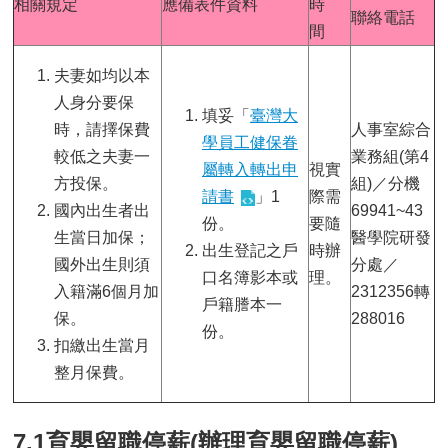
相關規定
應備表件資料
時
聯絡電話
間
夫妻如均以本
人身分要保
填妥「
臺灣大
時，請擇保費
人事室綜合
學員工健保眷
較低之夫妻一
業務組(第4
屬轉入轉出申
視實
方投保。
組)／分機
請書
」1
際需
國內出生者出
69941~43
份。
要隨
生當日加保；
醫學院研發
出生登記之戶
時辦
國外出生則須
分處／
口名簿影本或
理。
入籍滿6個月加
2312356轉
戶籍謄本一
保。
288016
份。
扣繳出生當月
整月保費。
7.1育嬰留職停薪(辦理育嬰留職停薪)