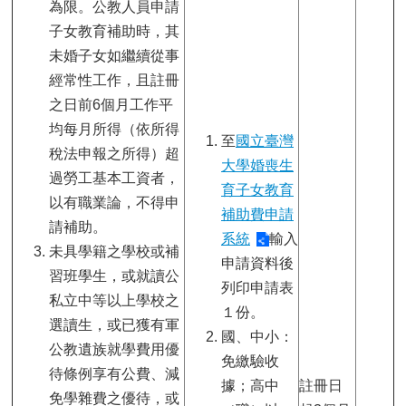
為限。公教人員申請
子女教育補助時，其
未婚子女如繼續從事
經常性工作，且註冊
之日前6個月工作平
均每月所得（依所得
至
國立臺灣
稅法申報之所得）超
大學婚喪生
過勞工基本工資者，
育子女教育
以有職業論，不得申
補助費申請
請補助。
系統
輸入
未具學籍之學校或補
申請資料後
習班學生，或就讀公
列印申請表
私立中等以上學校之
１份。
選讀生，或已獲有軍
國、中小：
公教遺族就學費用優
免繳驗收
待條例享有公費、減
據；高中
註冊日
免學雜費之優待，或