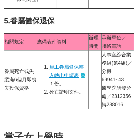
5.眷屬健保退保
辦理
承辦單位／
相關規定
應備表件資料
時間
聯絡電話
人事室綜合業
務組(第4組)／
員工眷屬健保轉
眷屬死亡或失
分機
入轉出申請表
蹤滿6個月即喪
69941~43
１份。
失投保資格
醫學院研發分
死亡證明文件。
處／2312356
轉288016
當子女上學時