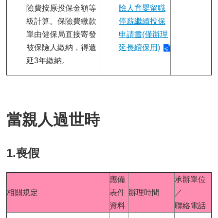
險費按原投保金額等
險人育嬰留職
級計算。保險費繳款
停薪繼續投保
單由健保局直接寄發
申請書(僅辦理
被保險人繳納，得遞
延長續保用)
延3年繳納。
當親人過世時
1.喪假
應備
承辦單位
相關規定
表件
辦理時間
／
資料
聯絡電話