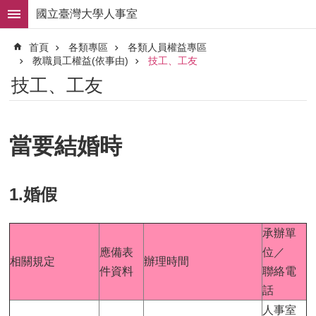
跳到主要內容區塊
國立臺灣大學人事室
進
首頁
各類專區
各類人員權益專區
階
教職員工權益(依事由)
技工、工友
搜
尋
技工、工友
求
職
徵
當要結婚時
才
組
織
1.婚假
職
掌
承辦單
人
應備表
位／
事
相關規定
辦理時間
件資料
聯絡電
法
規
話
人事室
常