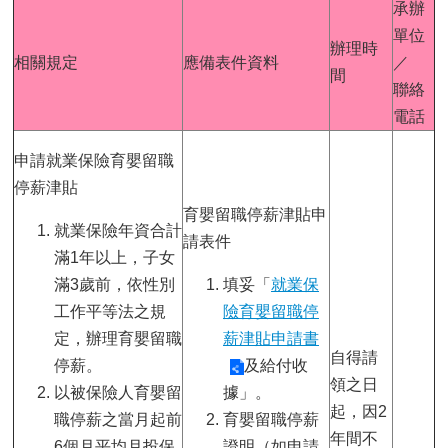
承辦
單位
辦理時
相關規定
應備表件資料
／
間
聯絡
電話
申請就業保險育嬰留職
停薪津貼
育嬰留職停薪津貼申
就業保險年資合計
請表件
滿1年以上，子女
滿3歲前，依性別
填妥「
就業保
工作平等法之規
險育嬰留職停
定，辦理育嬰留職
薪津貼申請書
自得請
停薪。
及給付收
領之日
以被保險人育嬰留
據」。
起，因2
職停薪之當月起前
育嬰留職停薪
年間不
6個月平均月投保
證明（如申請