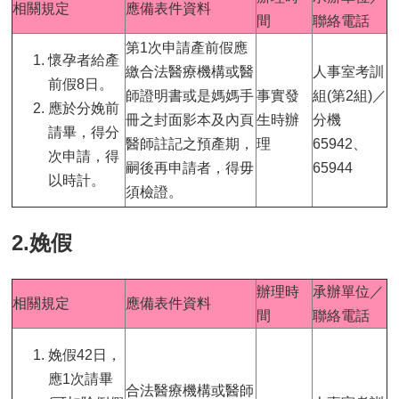
相關規定
應備表件資料
間
聯絡電話
第1次申請產前假應
懷孕者給產
繳合法醫療機構或醫
人事室考訓
前假8日。
師證明書或是媽媽手
事實發
組(第2組)／
應於分娩前
冊之封面影本及內頁
生時辦
分機
請畢，得分
醫師註記之預產期，
理
65942、
次申請，得
嗣後再申請者，得毋
65944
以時計。
須檢證。
2.娩假
辦理時
承辦單位／
相關規定
應備表件資料
間
聯絡電話
娩假42日，
應1次請畢
合法醫療機構或醫師