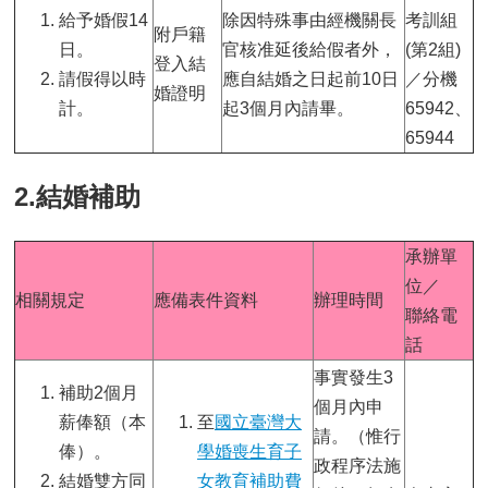
給予婚假14
除因特殊事由經機關長
考訓組
用
附戶籍
表
日。
官核准延後給假者外，
(第2組)
登入結
單
請假得以時
應自結婚之日起前10日
／分機
婚證明
計。
起3個月內請畢。
65942、
各
類
65944
專
區
2.結婚補助
查
詢
承辦單
事
位／
項
相關規定
應備表件資料
辦理時間
聯絡電
相
話
關
網
事實發生3
補助2個月
站
個月內申
薪俸額（本
至
國立臺灣大
請。（惟行
俸）。
學婚喪生育子
臺
政程序法施
大
結婚雙方同
女教育補助費