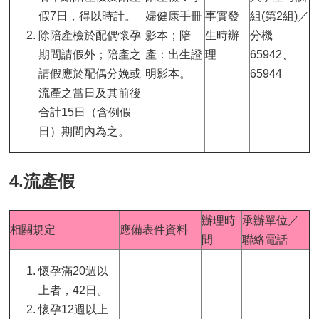
假7日，得以時計。
婦健康手冊
事實發
組(第2組)／
除陪產檢於配偶懷孕
影本；陪
生時辦
分機
期間請假外；陪產之
產：出生證
理
65942、
請假應於配偶分娩或
明影本。
65944
流產之當日及其前後
合計15日（含例假
日）期間內為之。
4.流產假
辦理時
承辦單位／
相關規定
應備表件資料
間
聯絡電話
懷孕滿20週以
上者，42日。
懷孕12週以上