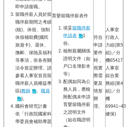
即申請復職。
留職停薪人員於留
育嬰留職停薪表件
職停薪期間之考績
填妥
留職停薪
(核)、休假、強制
人事室
申請表
1
休假補助費(國民
符合
行政人
份。
旅遊卡)、退休、
申請
力組(第5
檢附親屬關係
撫卹、保險及福利
要件
組)／分
證明文件（如
等事項，依各有關
時，
機65417
戶口名簿影本
法令規定辦理。請
視實
人事室
等）
參看人事室首頁留
際需
綜合業
配偶如同為公
職停薪人員權益專
要及
務組(第4
務人員，應檢
區(
教師
、
職員
情形
組)／分
附配偶未申請
)。
辦
機
育嬰留職停薪
國科會研究計畫
理。
69941~43
之證明文件
依「行政院國家科
健保)
（如在職證明
學委員會補助專題