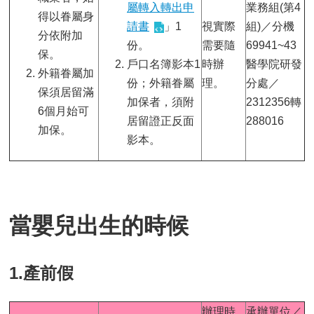
屬轉入轉出申
業務組(第4
得以眷屬身
請書
」1
視實際
組)／分機
分依附加
份。
需要隨
69941~43
保。
戶口名簿影本1
時辦
醫學院研發
外籍眷屬加
份；外籍眷屬
理。
分處／
保須居留滿
加保者，須附
2312356轉
6個月始可
居留證正反面
288016
加保。
影本。
當嬰兒出生的時候
1.產前假
辦理時
承辦單位／