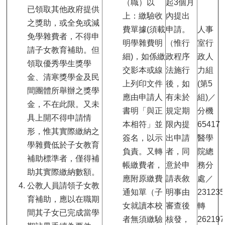
（職）以
起3個月
已領取其他政府提供
上：繳驗收
內提出
之獎助，或全免或減
費單據(須載
申請。
人事
免學雜費者，不得申
明學雜費明
（惟行
室行
請子女教育補助。但
細)，如係繳
政程序
政人
領取優秀學生獎學
交影本或線
法施行
力組
金、清寒獎學金及民
上列印文件
後，如
(第5
間團體所舉辦之獎學
應由申請人
有未於
組)／
金，不在此限。又未
書明「與正
規定期
分機
具上開不得申請情
本相符」並
限內提
65417
形，惟其實際繳納之
簽名，以示
出申請
醫學
學雜費低於子女教育
負責。又轉
者，同
院總
補助標準者，僅得補
帳繳費者，
意於申
務分
助其實際繳納數額。
應附原繳費
請表敘
處／
公教人員請領子女教
通知單（子
明事由
231235
育補助，應以在職期
女就讀本校
審查後
轉
間其子女已完成當學
者無須繳驗
核發，
262197