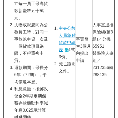
亡每一員工最高貸
款新臺幣五十萬
元。
夫妻或親屬同為公
人事室退撫
中央公教
教員工時，對同一
保險組(第3
人員急難
事故以申貸一次及
事實發
組)／分機
貸款申請
一個貸款項目為
生3個月
65951
表
1式
限，不得重複申
內提出
醫學院人事
3份。
貸。
申請
組／
死亡證明
還款期間：最長分
2312356轉
文件。
6年（72期），平
288135
均償還本息。
利息負擔：按郵政
儲金2年期定期儲
蓄存款機動利率減
年息0.025厘計算
機動調整。