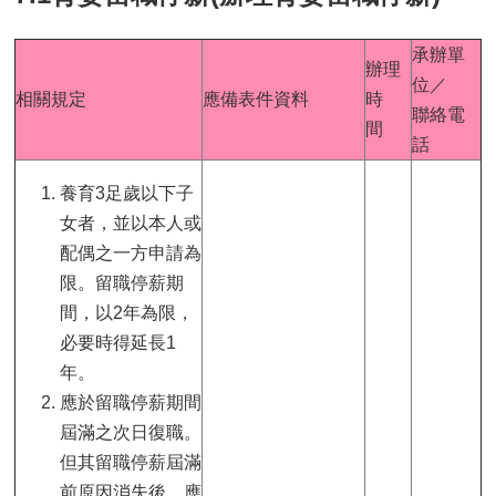
承辦單
辦理
位／
相關規定
應備表件資料
時
聯絡電
間
話
養育3足歲以下子
女者，並以本人或
配偶之一方申請為
限。留職停薪期
間，以2年為限，
必要時得延長1
年。
應於留職停薪期間
屆滿之次日復職。
但其留職停薪屆滿
前原因消失後，應