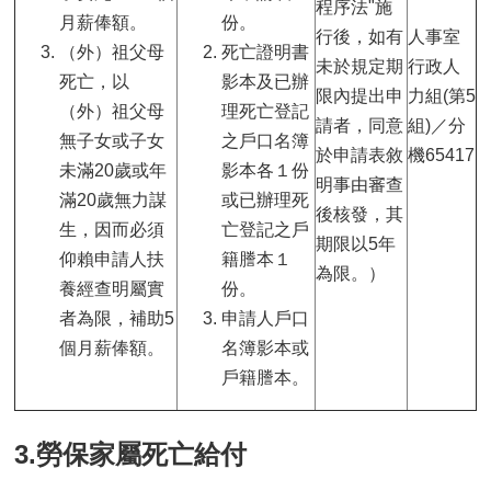
程序法"施
月薪俸額。
份。
行後，如有
人事室
（外）祖父母
死亡證明書
未於規定期
行政人
死亡，以
影本及已辦
限內提出申
力組(第5
（外）祖父母
理死亡登記
請者，同意
組)／分
無子女或子女
之戶口名簿
於申請表敘
機65417
未滿20歲或年
影本各１份
明事由審查
滿20歲無力謀
或已辦理死
後核發，其
生，因而必須
亡登記之戶
期限以5年
仰賴申請人扶
籍謄本１
為限。）
養經查明屬實
份。
者為限，補助5
申請人戶口
個月薪俸額。
名簿影本或
戶籍謄本。
3.勞保家屬死亡給付