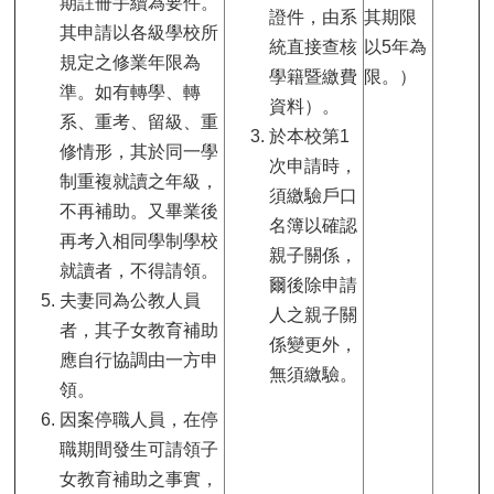
期註冊手續為要件。
證件，由系
其期限
其申請以各級學校所
統直接查核
以5年為
規定之修業年限為
學籍暨繳費
限。）
準。如有轉學、轉
資料）。
系、重考、留級、重
於本校第1
修情形，其於同一學
次申請時，
制重複就讀之年級，
須繳驗戶口
不再補助。又畢業後
名簿以確認
再考入相同學制學校
親子關係，
就讀者，不得請領。
爾後除申請
夫妻同為公教人員
人之親子關
者，其子女教育補助
係變更外，
應自行協調由一方申
無須繳驗。
領。
因案停職人員，在停
職期間發生可請領子
女教育補助之事實，