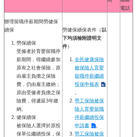
電話
辦理留職停薪期間勞健保
續保
勞健保續保表件（
以
下均須檢附證明文
勞保續保
件
）
受僱者於育嬰留職停
薪期間，得繼續參加
全民健康保險
原有之社會保險，原
被保險人育嬰
由雇主負擔之保險
留職停薪繼續
費，仍由雇主繳納；
投保申報表
原由受僱者負擔之保
。
險費，得遞延3年繳
勞工保險被保
納。
險人育嬰留職
健保續保
停薪繼續投保
被保險人選擇於原投
申請書
。
保單位繼續投保，保
勞工保險被保