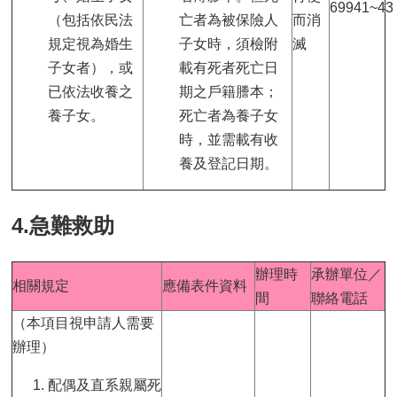
69941~4
（包括依民法
亡者為被保險人
而消
規定視為婚生
子女時，須檢附
滅
子女者），或
載有死者死亡日
已依法收養之
期之戶籍謄本；
養子女。
死亡者為養子女
時，並需載有收
養及登記日期。
4.急難救助
辦理時
承辦單位／
相關規定
應備表件資料
間
聯絡電話
（本項目視申請人需要
辦理）
配偶及直系親屬死