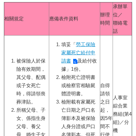
承辦單
辦理
位／
相關規定
應備表件資料
時間
聯絡電
話
填妥「
勞工保險
家屬死亡給付申
被保險人於保
請書
及給付收
險有效期間，
據」1份。
其父母、配偶
檢附死亡證明書
或子女死亡
或檢察官相驗屍
自得
時，得請領喪
體證明書。
請領
人事室
葬津貼。
檢附載有家屬死
之日
綜合業
所稱父母、子
亡日期之戶口名
起，
務組(第4
女、係指生身
簿影本及被保險
因5年
組)／分
父母、養父
人身分證或戶口
間不
機
母、婚生子女
名簿影本。但死
行使