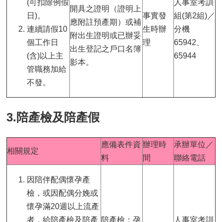
(可扣除例假
人事室考訓
開具之證明（證明上
日)。
事實發
組(第2組)／
應附註預產期）或補
連續請假10
生時辦
分機
附出生證明或已辦妥
個工作日
理
65942、
出生登記之戶口名簿
(含)以上主
65944
影本。
管職務加給
不發。
3.陪產檢及陪產假
應備表件資
辦理時
承辦單位／
相關規定
料
間
聯絡電話
因陪伴配偶懷孕產
檢，或因配偶分娩或
懷孕滿20週以上流產
者，給陪產檢及陪產
陪產檢：孕
人事室考訓