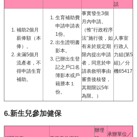
話
事實發生3個
生育補助費
月內申請。
申請申請表
補助2個月
（惟"行政程序
1份。
薪俸額（本
法"施行後，如
人事室
出生證明書
俸）。
有未於規定期
行政人
影本。
未滿5個月
限內提出申請
力組(第5
已辦出生登
流產者，不
者，同意於申
組)／分
記之戶口名
得申請生育
請表敘明事由
機65417
簿影本或戶
補助。
審查後核發，
籍謄本１
其期限以5年
份。
為限。）
6.新生兒參加健保
辦理
承辦單位／