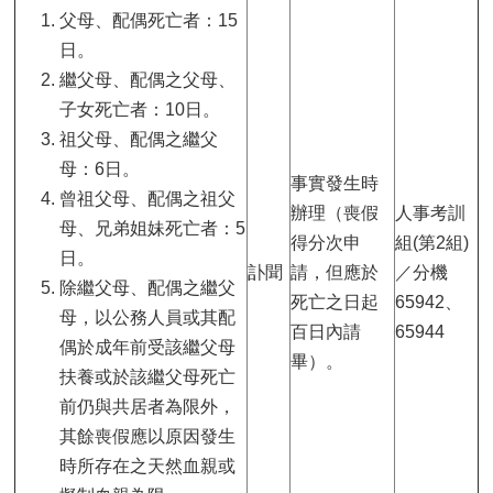
父母、配偶死亡者：15
日。
繼父母、配偶之父母、
子女死亡者：10日。
祖父母、配偶之繼父
母：6日。
事實發生時
曾祖父母、配偶之祖父
辦理（喪假
人事考訓
母、兄弟姐妹死亡者：5
得分次申
組(第2組)
日。
訃聞
請，但應於
／分機
除繼父母、配偶之繼父
死亡之日起
65942、
母，以公務人員或其配
百日內請
65944
偶於成年前受該繼父母
畢）。
扶養或於該繼父母死亡
前仍與共居者為限外，
其餘喪假應以原因發生
時所存在之天然血親或