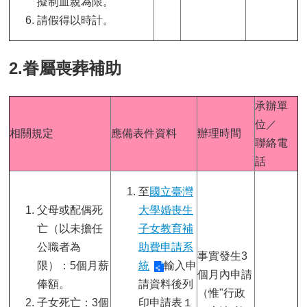
擬制血親為限。
請假得以時計。
2.眷屬喪葬補助
承辦單
位／
相關規定
應備表件資料
辦理時間
聯絡電
話
至
國立臺灣
父母或配偶死
大學婚喪生
亡（以未擔任
子女教育補
公職者為
助費申請系
事實發生3
限）：5個月薪
統
輸入申
個月內申請
俸額。
請資料後列
（惟"行政
子女死亡：3個
印申請表１