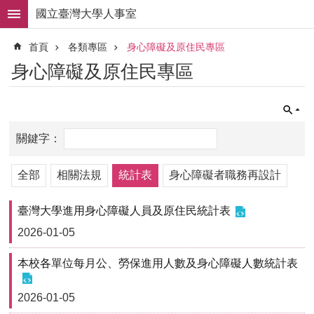
跳到主要內容區塊
國立臺灣大學人事室
進
首頁
各類專區
身心障礙及原住民專區
階
搜
身心障礙及原住民專區
尋
求
職
徵
才
組
全部
相關法規
統計表
身心障礙者職務再設計
織
職
臺灣大學進用身心障礙人員及原住民統計表
掌
2026-01-05
人
事
本校各單位每月公、勞保進用人數及身心障礙人數統計表
法
規
2026-01-05
常