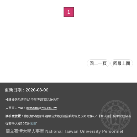
用
1
表
單
各
類
專
區
查
回上一頁
回最上面
詢
事
項
更新日期
2026-08-06
相
關
性騷擾防治專區(含申訴專用電話及信箱)
網
人事室E-mail：
persadm@ntu.edu.tw
站
辦公室位置：
禮賢樓5樓(原卓越聯合大樓)(請搭乘商場之反向電梯) ／【醫人組】醫學院校區基
礎醫學大樓209室(
地圖
)
臺
國立臺灣大學人事室 National Taiwan University Personnel
大