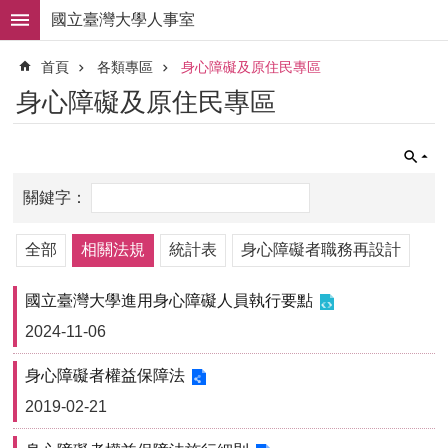
跳到主要內容區塊
國立臺灣大學人事室
進
首頁
各類專區
身心障礙及原住民專區
階
搜
身心障礙及原住民專區
尋
求
職
徵
才
組
全部
相關法規
統計表
身心障礙者職務再設計
織
職
國立臺灣大學進用身心障礙人員執行要點
掌
2024-11-06
人
事
身心障礙者權益保障法
法
2019-02-21
規
常