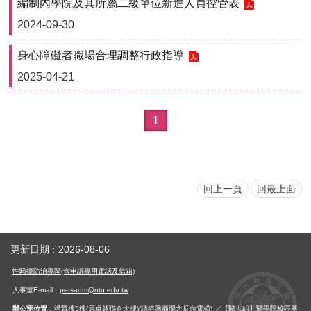
編制內學院及其所屬二級單位新進人員控管表
首
頁
2024-09-30
身心障礙者職場合理調整行政指導
myNTU
2025-04-21
English
1
回上一頁
回最上面
更新日期
2026-08-06
性騷擾防治專區(含申訴專用電話及信箱)
人事室E-mail：
persadm@ntu.edu.tw
辦公室位置：
禮賢樓5樓(原卓越聯合大樓)(請搭乘商場之反向電梯) ／【醫人組】醫學院校區基