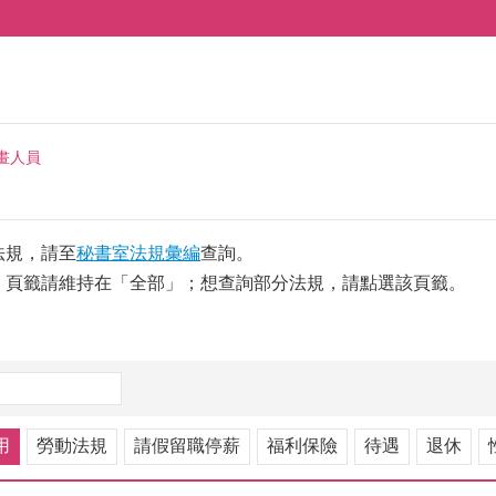
畫人員
法規，請至
秘書室法規彙編
查詢。
，頁籤請維持在「全部」；想查詢部分法規，請點選該頁籤。
用
勞動法規
請假留職停薪
福利保險
待遇
退休