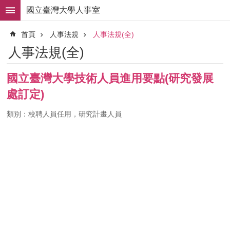
跳到主要內容區塊
國立臺灣大學人事室
進
首頁
人事法規
人事法規(全)
階
搜
人事法規(全)
尋
求
國立臺灣大學技術人員進用要點(研究發展
職
處訂定)
徵
才
類別：校聘人員任用，研究計畫人員
組
織
職
掌
人
事
法
規
常