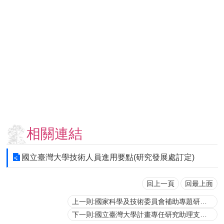
用
表
單
各
類
專
區
查
詢
事
相關連結
項
相
國立臺灣大學技術人員進用要點(研究發展處訂定)
關
網
站
回上一頁
回最上面
上一則:國家科學及技術委員會補助專題研究計畫研究人力約用注意事項
臺
下一則:國立臺灣大學計畫專任研究助理支給參考表
大