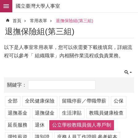
跳到主要內容區塊
國立臺灣大學人事室
進
首頁
常用表單
退撫保險組(第三組)
階
搜
退撫保險組(第三組)
尋
求
以下是人事室常用表單，您可以依需要下載後填寫，詳細流
職
程可以參考「 組織職掌」內相關作業流程或負責業務。
徵
才
組
織
職
掌
全部
全民健康保險
留職停薪／帶職帶薪
公保
人
事
退撫基金
退撫儲金
生活津貼
教職員健康檢查
法
延長服務
退休
公立學校教職員個人專戶制
規
彈性薪資
識別證
庶務人員工作證明 參考範本
常