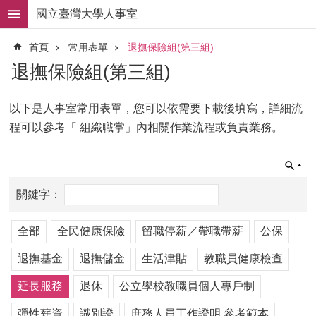
跳到主要內容區塊
國立臺灣大學人事室
進
首頁
常用表單
退撫保險組(第三組)
階
搜
退撫保險組(第三組)
尋
求
以下是人事室常用表單，您可以依需要下載後填寫，詳細流
職
程可以參考「 組織職掌」內相關作業流程或負責業務。
徵
才
組
織
職
掌
全部
全民健康保險
留職停薪／帶職帶薪
公保
人
事
退撫基金
退撫儲金
生活津貼
教職員健康檢查
法
延長服務
退休
公立學校教職員個人專戶制
規
彈性薪資
識別證
庶務人員工作證明 參考範本
常