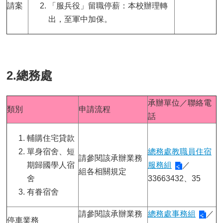
請案
「服兵役」留職停薪：本校辦理轉
出，至軍中加保。
2.總務處
承辦單位／聯絡電
類別
申請流程
話
輔購住宅貸款
單身宿舍、短
總務處教職員住宿
請參閱該承辦業務
期歸國學人宿
服務組
／
組各相關規定
舍
33663432、35
有眷宿舍
請參閱該承辦業務
總務處事務組
／
停車業務