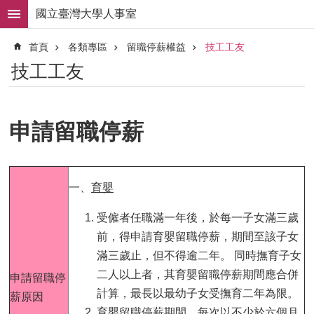
跳到主要內容區塊
國立臺灣大學人事室
進
首頁
各類專區
留職停薪權益
技工工友
階
搜
技工工友
尋
求
職
申請留職停薪
徵
才
組
織
一、
育嬰
職
掌
受僱者任職滿一年後，於每一子女滿三歲
前，得申請育嬰留職停薪，期間至該子女
人
滿三歲止，但不得逾二年。 同時撫育子女
事
法
二人以上者，其育嬰留職停薪期間應合併
申請留職停
規
計算，最長以最幼子女受撫育二年為限。
薪原因
育嬰留職停薪期間，每次以不少於六個月
常