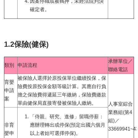
因案停職或被羈押，未經法院判決
確定者。
1.2保險(健保)
承辦單位／
類別
申請流程
聯絡電話
被保險人選擇於原投保單位繼續投保，保
育嬰
險費按原投保金額等級計算。其應自行負
申請
擔之保險費得遞延三年繳納，保險費繳款
案
單由健保局直接寄發被保險人繳納。
人事室綜合
業務組(第4
「侍親、研究、進修」留職停薪：
組)／
非育
應辦理轉出或停保(預定出國六個月
33669941~4
嬰申
以上者始可選擇停保)。