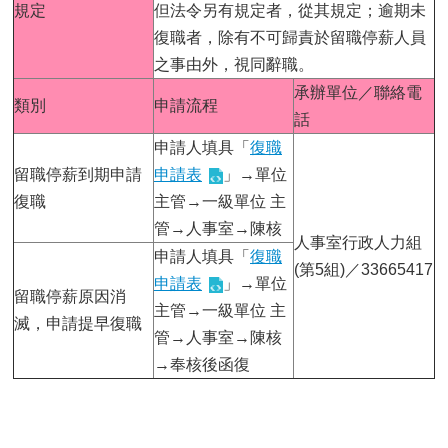
規定
但法令另有規定者，從其規定；逾期未
復職者，除有不可歸責於留職停薪人員
之事由外，視同辭職。
承辦單位／聯絡電
類別
申請流程
話
申請人填具「
復職
留職停薪到期申請
申請表
」→單位
復職
主管→一級單位 主
管→人事室→陳核
人事室行政人力組
申請人填具「
復職
(第5組)／33665417
申請表
」→單位
留職停薪原因消
主管→一級單位 主
滅，申請提早復職
管→人事室→陳核
→奉核後函復