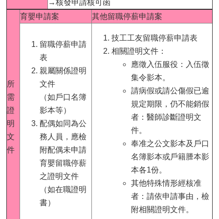
→核發申請核可函
首
頁
育嬰申請案
其他留職停薪申請案
技工工友留職停薪申請表
myNTU
留職停薪申請
相關證明文件：
表
應徵入伍服役：入伍徵
English
親屬關係證明
集令影本。
所
文件
請病假或請公傷假已逾
需
（如戶口名簿
規定期限，仍不能銷假
證
影本等）
者：醫師診斷證明文
明
配偶如同為公
件。
文
務人員，應檢
奉准之公文影本及戶口
件
附配偶未申請
名簿影本或戶籍謄本影
育嬰留職停薪
本各1份。
之證明文件
其他特殊情形經核准
（如在職證明
者：請依申請事由，檢
書）
附相關證明文件。