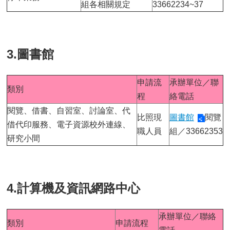
組各相關規定
33662234~37
3.圖書館
申請流
承辦單位／聯
類別
程
絡電話
閱覽、借書、自習室、討論室、代
比照現
圖書館
閱覽
借代印服務、電子資源校外連線、
職人員
組／33662353
研究小間
4.計算機及資訊網路中心
承辦單位／聯絡
類別
申請流程