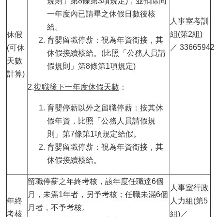
規則」第8條第3項規定)，並扣除同
一年度內已請畢之休假日數後核
人事室考訓
給。
組(第2組)
休假
育嬰留職停薪：視為年資銜接，其
／ 33665942
(可休
休假接續核給。(比照「公務人員請
天數
假規則」第8條第1項規定)
計算)
2.
復職後下一年度休假天數
：
育嬰停薪以外之留職停薪：按其休
假年資，比照「公務人員請假規
則」第7條第1項規定給假。
育嬰留職停薪：視為年資銜接，其
休假接續核給。
留職停薪之年終考核，該年度任職達6個
人事室行政
月，未滿1年者，另予考核；任職未滿6個
年終
人力組(第5
月者，不予考核。
考核
組)／