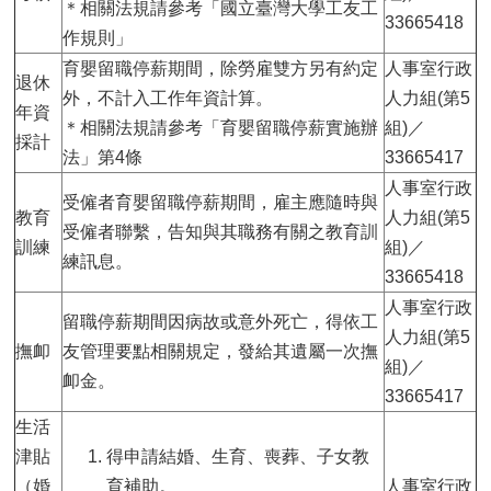
＊相關法規請參考「國立臺灣大學工友工
33665418
作規則」
育嬰留職停薪期間，除勞雇雙方另有約定
人事室行政
退休
外，不計入工作年資計算。
人力組(第5
年資
＊相關法規請參考「育嬰留職停薪實施辦
組)／
採計
法」第4條
33665417
人事室行政
受僱者育嬰留職停薪期間，雇主應隨時與
教育
人力組(第5
受僱者聯繫，告知與其職務有關之教育訓
訓練
組)／
練訊息。
33665418
人事室行政
留職停薪期間因病故或意外死亡，得依工
人力組(第5
撫卹
友管理要點相關規定，發給其遺屬一次撫
組)／
卹金。
33665417
生活
津貼
得申請結婚、生育、喪葬、子女教
（婚
育補助。
人事室行政