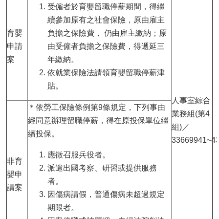
受僱者於育嬰留職停薪期間，得繼
續參加原有之社會保險，原由雇主
育嬰
負擔之保險費， 仍由雇主繳納；原
申請
由受僱者負擔之保險費，得遞延三
案
年繳納。
依就業保險法請領育嬰留職停薪津
貼。
人事室綜合
＊依勞工保險條例第9條規定，下列事由
業務組(第4
經同意辦理留職停薪，得在原投保單位繼
組)／
續投保。
33669941~4
應徵召服兵役者。
非育
派遣出國考察、研習或提供服務
嬰申
者。
請案
因傷病請假，普通傷病未超過規定
期限者。