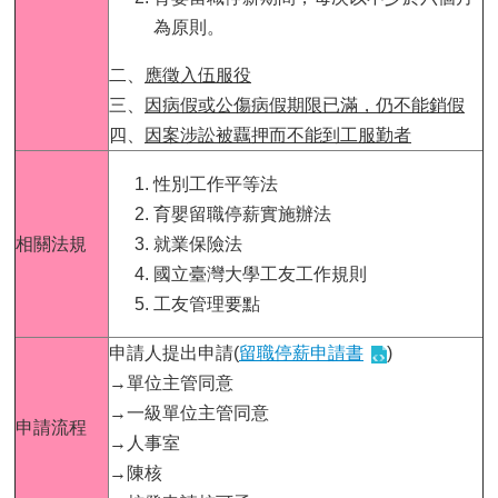
用
為原則。
表
單
二、
應徵入伍服役
三、
因病假或公傷病假期限已滿，仍不能銷假
各
類
四、
因案涉訟被覊押而不能到工服勤者
專
區
性別工作平等法
育嬰留職停薪實施辦法
查
相關法規
就業保險法
詢
事
國立臺灣大學工友工作規則
項
工友管理要點
相
申請人提出申請(
留職停薪申請書
)
關
網
→單位主管同意
站
→一級單位主管同意
申請流程
→人事室
臺
→陳核
大