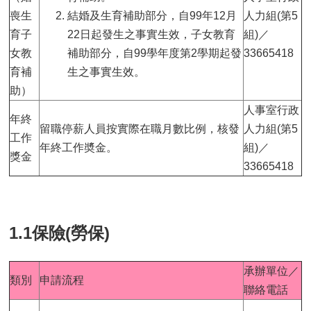
喪生
結婚及生育補助部分，自99年12月
人力組(第5
育子
22日起發生之事實生效，子女教育
組)／
女教
補助部分，自99學年度第2學期起發
33665418
育補
生之事實生效。
助）
人事室行政
年終
留職停薪人員按實際在職月數比例，核發
人力組(第5
工作
年終工作奬金。
組)／
獎金
33665418
1.1保險(勞保)
承辦單位／
類別
申請流程
聯絡電話