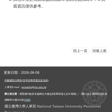
面資訊僅供參考。
回上一頁
回最上面
更新日期
2026-08-06
性騷擾防治專區(含申訴專用電話及信箱)
人事室E-mail：
persadm@ntu.edu.tw
辦公室位置：
禮賢樓5樓(原卓越聯合大樓)(請搭乘商場之反向電梯) ／【醫人組】醫學院校區基
礎醫學大樓209室(
地圖
)
國立臺灣大學人事室 National Taiwan University Personnel