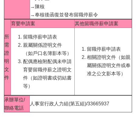
用
→陳核
表
→奉核後函復並發布留職停薪令
單
育嬰申請案
其他留職停薪申請案
各
所
類
留職停薪申請表
專
需
親屬關係證明文件
留職停薪申請表
區
證
（如戶口名簿影本等）
相關證明文件（如親
查
明
配偶應檢附配偶未申請
屬關係證明文件或奉
詢
文
育嬰留職停薪之證明文
准之公文影本等）
事
件
件（如證明書或切結書
項
等）
相
關
承辦單位/
人事室行政人力組(第五組)/33665937
網
聯絡電話
站
臺
大