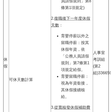
員請假規則」第8
條第1項規定)
2.
復職後下一年度休假
天數
：
育嬰停薪以外之
留職停薪：按其
休假年資，依
人事室
「公務人員請假
休
考訓組
規則」第7條第1
假
(第2
項規定給假。
組)336659
育嬰留職停薪：
可休天數計算
視為年資銜接，
其休假接續核
給。
3.
從寬核發休假補助費