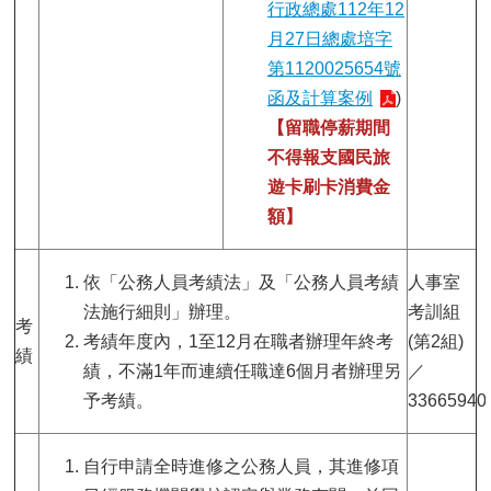
行政總處112年12
月27日總處培字
第1120025654號
函及計算案例
)
【留職停薪期間
不得報支國民旅
遊卡刷卡消費金
額】
依「公務人員考績法」及「公務人員考績
人事室
法施行細則」辦理。
考訓組
考
考績年度內，1至12月在職者辦理年終考
(第2組)
績
績，不滿1年而連續任職達6個月者辦理另
／
予考績。
33665940
自行申請全時進修之公務人員，其進修項