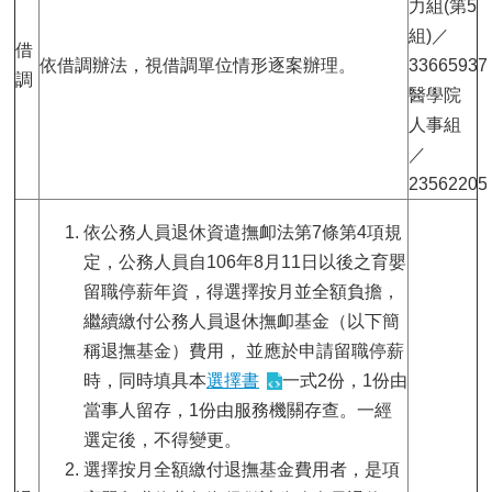
力組(第5
組)／
借
依借調辦法，視借調單位情形逐案辦理。
33665937
調
醫學院
人事組
／
23562205
依公務人員退休資遣撫卹法第7條第4項規
定，公務人員自106年8月11日以後之育嬰
留職停薪年資，得選擇按月並全額負擔，
繼續繳付公務人員退休撫卹基金（以下簡
稱退撫基金）費用， 並應於申請留職停薪
時，同時填具本
選擇書
一式2份，1份由
當事人留存，1份由服務機關存查。一經
選定後，不得變更。
選擇按月全額繳付退撫基金費用者，是項