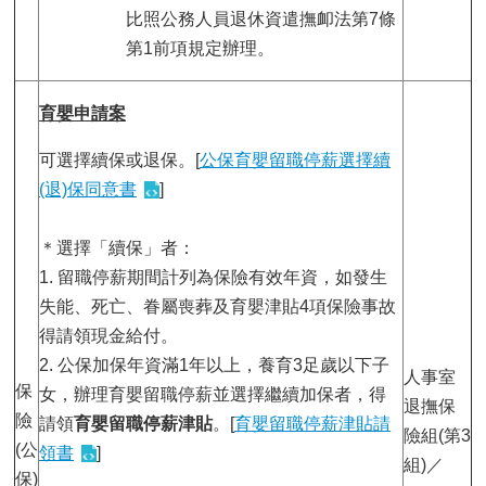
比照公務人員退休資遣撫卹法第7條
第1前項規定辦理。
育嬰申請案
可選擇續保或退保。[
公保育嬰留職停薪選擇續
(退)保同意書
]
＊選擇「續保」者：
1. 留職停薪期間計列為保險有效年資，如發生
失能、死亡、眷屬喪葬及育嬰津貼4項保險事故
得請領現金給付。
2. 公保加保年資滿1年以上，養育3足歲以下子
人事室
保
女，辦理育嬰留職停薪並選擇繼續加保者，得
退撫保
險
請領
育嬰留職停薪津貼
。[
育嬰留職停薪津貼請
險組(第3
(公
領書
]
組)／
保)