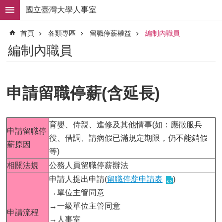
跳到主要內容區塊
國立臺灣大學人事室
進
首頁
各類專區
留職停薪權益
編制內職員
階
搜
編制內職員
尋
求
職
申請留職停薪(含延長)
徵
才
組
育嬰、侍親、進修及其他情事(如：應徵服兵
申請留職停
織
役、借調、請病假已滿規定期限，仍不能銷假
職
薪原因
等)
掌
相關法規
公務人員留職停薪辦法
人
申請人提出申請(
留職停薪申請表
)
事
法
→單位主管同意
規
→一級單位主管同意
申請流程
→人事室
常