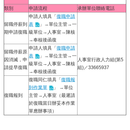
類別
申請流程
承辦單位聯絡電話
申請人填具「
復職申請
留職停薪到
表
」→單位主管→一
期申請復職
級單位→人事室→陳核
→奉核後函復
申請人填具「
復職申請
留職停薪原
表
」→單位主管→一
因消滅，申
人事室行政人力組(第5
級單位→人事室→陳核
請提早復職
組)／33665937
→奉核後函復
復職同仁填具「
復職報
到作業單
」 →單位
復職報到
主管→人事室（最遲請
於復職當日辦妥本作業
單應辦事項）