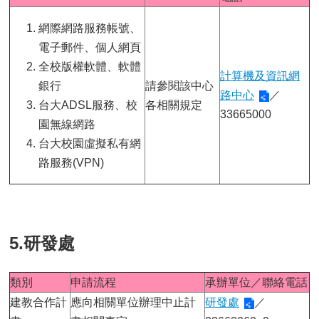
網際網路服務帳號、
電子郵件、個人網頁
全校版權軟體、軟體
計算機及資訊網
銀行
請參閱該中心
路中心
／
台大ADSL服務、校
各相關規定
33665000
園無線網路
台大校園虛擬私有網
路服務(VPN)
5.研發處
類別
申請流程
承辦單位／聯絡電話
建教合作計
應向相關單位辦理中止計
研發處
／