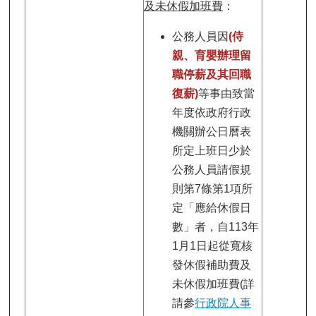
及未休假加班費
：
公務人員因
(侍
親、育嬰辦理留
職停薪及其回職
復薪)
等事由致當
年度依政府行政
機關辦公日曆表
所定上班日少於
公務人員請假規
則第7條第1項所
定「應給休假日
數」者，自113年
1月1日起從寬核
發休假補助費及
未休假加班費(詳
請參
行政院人事