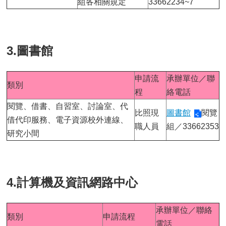
組各相關規定
33662234~7
3.圖書館
申請流
承辦單位／聯
類別
程
絡電話
閱覽、借書、自習室、討論室、代
比照現
圖書館
閱覽
借代印服務、電子資源校外連線、
職人員
組／33662353
研究小間
4.計算機及資訊網路中心
承辦單位／聯絡
類別
申請流程
電話