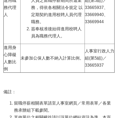
進用職
人員之留職停薪期間所遺業
組(第5組)／
務代理
務，得依各相關法令規定 以
33665937、
人
定期契約進用校聘人員代理
33669940、
職務。
33669944
簽奉核准後始得進用校聘人
員為職務代理人。
進用身
人事室行政人力
心障礙
未參加公保人數不納入計算比例。
組(第5組)／
人數比
33665937
例
備註：
留職停薪相關表單請至人事室網頁／常用表單／各業
務承辦組下載參閱。
其他單位之相關權益請以該單位網站資訊為準，本頁