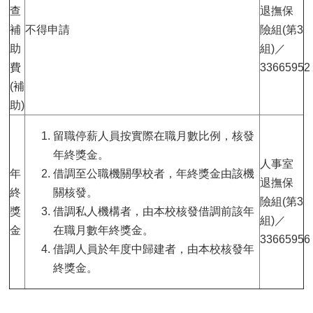
查
退撫保
補
不得申請
險組(第3
助
組)／
費
33665952
(補
助)
留職停薪人員按實際在職月數比例，核發
年終獎金。
人事室
年
借調至公職機關學校者，年終獎金由該機
退撫保
終
關核發。
險組(第3
獎
借調私人機構者，由本校核發借調前該年
組)／
金
在職月數年終獎金。
33665956
借調人員於年度中歸建者，由本校核發年
終獎金。