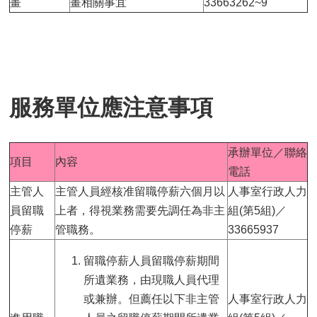
畫
畫相關事宜
33663262~9
服務單位應注意事項
承辦單位／聯絡
項目
內容
電話
主管人
主管人員經核准留職停薪六個月以
人事室行政人力
員留職
上者，得視業務需要先調任為非主
組(第5組)／
停薪
管職務。
33665937
留職停薪人員留職停薪期間
所遺業務，由現職人員代理
或兼辦。但薦任以下非主管
人事室行政人力