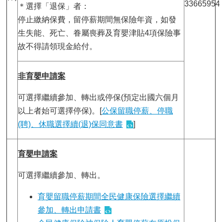
33665954
＊選擇「退保」者：
停止繳納保費，留停薪期間無保險年資，如發
生失能、死亡、眷屬喪葬及育嬰津貼4項保險事
故不得請領現金給付。
非育嬰申請案
可選擇繼續參加、轉出或停保(預定出國六個月
以上者始可選擇停保)。[
公保留職停薪、停職
(聘)、休職選擇續(退)保同意書
]
育嬰申請案
可選擇繼續參加、轉出。
育嬰留職停薪期間全民健康保險選擇繼續
參加、轉出申請書