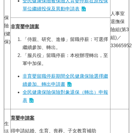
全民健康保險被保險人育嬰停薪在原投保
單位繼續投保及異動申請表
人事室
保
退撫保
險
非育嬰申請案
險組(第3
(健
組)／
「侍親、研究、進修」留職停薪：可選擇
保)
33665952
繼續參加、轉出。
「服兵役」留職停薪：本校辦理轉出，至
軍中加保。
非育嬰留職停薪期間全民健康保險選擇繼
續參加、轉出申請書
全民健康保險保險對象退保（轉出）申報
表
育嬰申請案
生
得申請結婚、生育、喪葬、子女教育補助
活