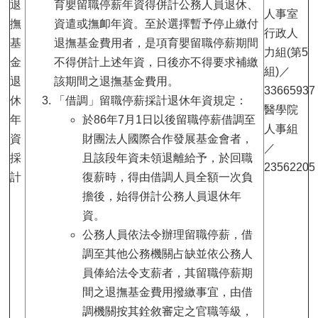
退
育嬰留職停薪年資得併計公務人員退休、
人事室
撫
資遣或撫卹年資。至於選擇暫予停止繳付
行政人
基
退撫基金費用者，是項育嬰留職停薪期間
力組(第5
金
不得併計上述年資，日後亦不得要求補繳
組)／
退
該期間之退撫基金費用。
33665937
休
「借調」留職停薪採計退休年資規定：
醫學院
年
於86年7月1日以後留職停薪借調至
人事組
資
財團法人國際合作發展基金會者，
／
採
且該段年資未領退離給予，於回職
23562205
計
復薪時，得由借調人員全額一次負
擔後，始得併計公務人員退休年
資。
公務人員依法令辦理留職停薪，借
調至其他公務機關占缺並依公務人
員俸給法令支薪者，其留職停薪期
間之退撫基金費用撥繳事宜，由借
調機關按其銓敘審定之官職等級，