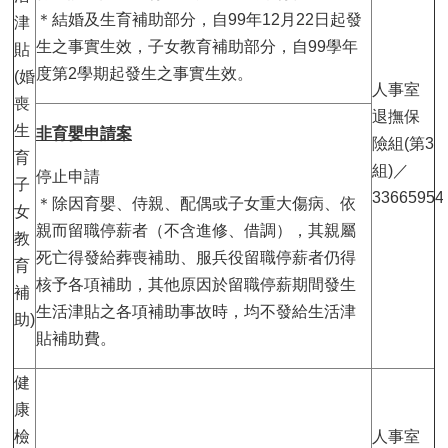
＊結婚及生育補助部分，自99年12月22日起發
津
生之事實生效，子女教育補助部分，自99學年
貼
度第2學期起發生之事實生效。
(婚
人事室
喪
退撫保
生
非育嬰申請案
險組(第3
育
組)／
停止申請
子
33665954
＊除因育嬰、侍親、配偶或子女重大傷病、依
女
親而留職停薪者（不含進修、借調），其親屬
教
死亡得發給葬喪補助、服兵役留職停薪者仍得
育
核予各項補助，其他原因於留職停薪期間發生
補
生活津貼之各項補助事故時，均不發給生活津
助)
貼補助費。
健
康
檢
人事室