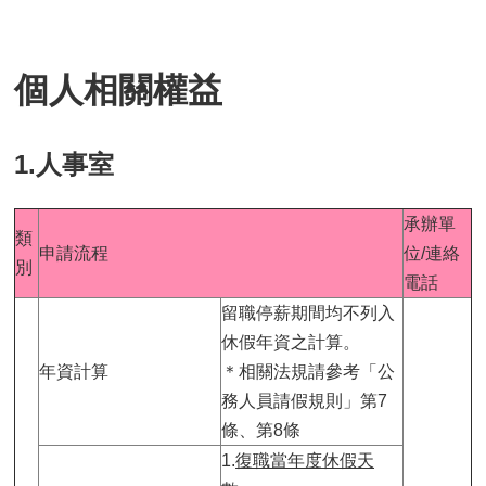
個人相關權益
1.人事室
承辦單
類
申請流程
位/連絡
別
電話
留職停薪期間均不列入
休假年資之計算。
年資計算
＊相關法規請參考「公
務人員請假規則」第7
條、第8條
1.
復職當年度休假天