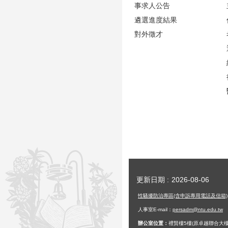
事求人公告
遴選進度結果
對外徵才
更新日期
2026-08-06
性騷擾防治專區(含申訴專用電話及信箱)
人事室E-mail：
persadm@ntu.edu.tw
辦公室位置：
禮賢樓5樓(原卓越聯合大樓