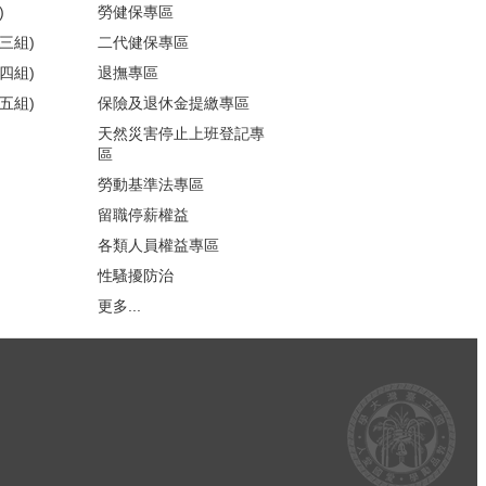
)
勞健保專區
三組)
二代健保專區
四組)
退撫專區
五組)
保險及退休金提繳專區
天然災害停止上班登記專
區
勞動基準法專區
留職停薪權益
各類人員權益專區
性騷擾防治
更多...