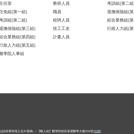
主任室
教研人員
考訓組(第二組
任免組(第一組)
職員
退撫保險組(第
考訓組(第二組)
校聘人員
綜合業務組(第
退撫保險組(第三組)
技工工友
行政人力組(第
綜合業務組(第四組)
計畫人員
行政人力組(第五組)
醫學院人事組
)(請搭乘商場之反向電梯) ／【醫人組】醫學院校區基礎醫學大樓209室(
地圖
)