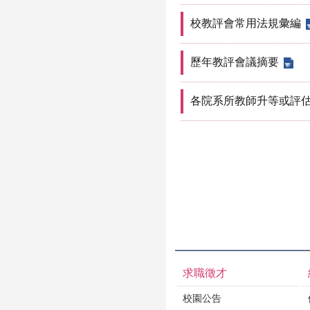
校教評會常用法規彙編
歷年教評會議摘要
各院系所教師升等或評
求職徵才
校園公告