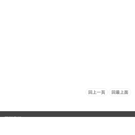
首
頁
myNTU
English
回上一頁
回最上面
更新日期
2026-08-06
性騷擾防治專區(含申訴專用電話及信箱)