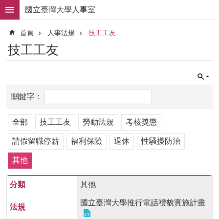
跳到主要內容區塊
國立臺灣大學人事室
進
首頁
人事法規
技工工友
階
搜
技工工友
尋
求
職
徵
才
組
全部
技工工友
勞動法規
考核獎懲
織
職
請假留職停薪
福利保險
退休
性騷擾防治
掌
其他
人
事
其他
法
規
國立臺灣大學推行電話禮貌實施計畫
常