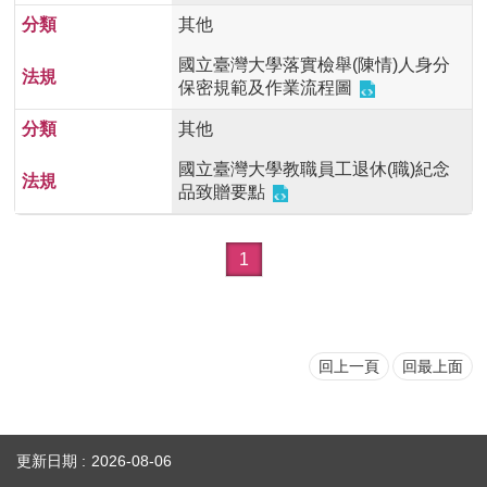
用
其他
表
國立臺灣大學落實檢舉(陳情)人身分
單
保密規範及作業流程圖
各
其他
類
專
國立臺灣大學教職員工退休(職)紀念
區
品致贈要點
查
詢
1
事
項
相
關
回上一頁
回最上面
網
站
臺
更新日期
2026-08-06
大