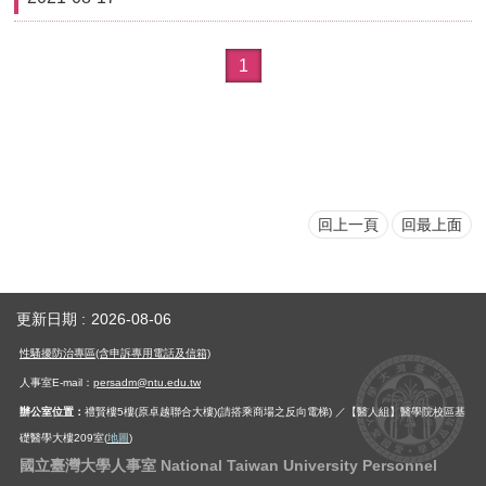
用
表
1
單
各
類
專
區
查
回上一頁
回最上面
詢
事
項
更新日期
2026-08-06
相
關
性騷擾防治專區(含申訴專用電話及信箱)
網
人事室E-mail：
persadm@ntu.edu.tw
站
辦公室位置：
禮賢樓5樓(原卓越聯合大樓)(請搭乘商場之反向電梯) ／【醫人組】醫學院校區基
礎醫學大樓209室(
地圖
)
臺
國立臺灣大學人事室 National Taiwan University Personnel
大