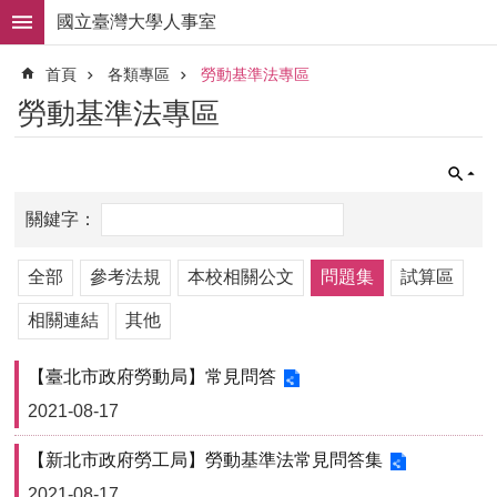
跳到主要內容區塊
國立臺灣大學人事室
進
首頁
各類專區
勞動基準法專區
階
搜
勞動基準法專區
尋
求
職
徵
才
組
全部
參考法規
本校相關公文
問題集
試算區
織
職
相關連結
其他
掌
【臺北市政府勞動局】常見問答
人
事
2021-08-17
法
規
【新北市政府勞工局】勞動基準法常見問答集
2021-08-17
常