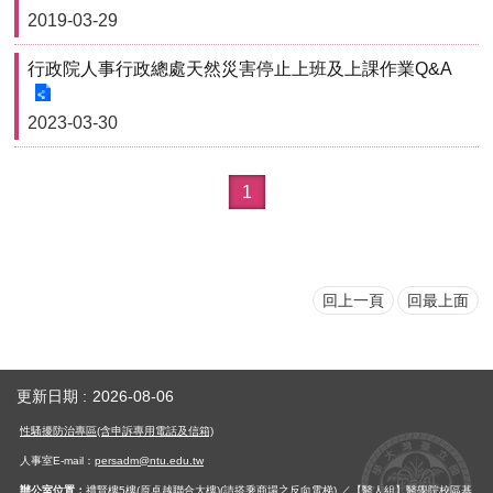
2019-03-29
用
表
單
行政院人事行政總處天然災害停止上班及上課作業Q&A
各
2023-03-30
類
專
區
1
查
詢
事
項
回上一頁
回最上面
相
關
網
更新日期
2026-08-06
站
性騷擾防治專區(含申訴專用電話及信箱)
臺
人事室E-mail：
persadm@ntu.edu.tw
大
辦公室位置：
禮賢樓5樓(原卓越聯合大樓)(請搭乘商場之反向電梯) ／【醫人組】醫學院校區基