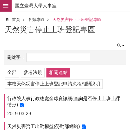
跳到主要內容區塊
國立臺灣大學人事室
進
首頁
各類專區
天然災害停止上班登記專區
階
搜
天然災害停止上班登記專區
尋
求
職
徵
才
組
全部
參考法規
相關連結
織
職
本校天然災害停止上班登記申請流程相關說明
掌
行政院人事行政總處全球資訊網(查詢是否停止上班上課
人
情形)
事
法
2019-03-29
規
天然災害勞工出勤權益(勞動部網站)
常