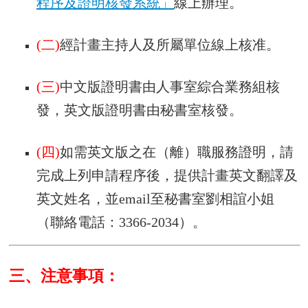
程序及證明核發系統」
線上辦理。
用
表
單
(二)
經計畫主持人及所屬單位線上核准。
各
類
(三)
中文版證明書由人事室綜合業務組核
專
發，英文版證明書由秘書室核發。
區
查
(四)
如需英文版之在（離）職服務證明，請
詢
事
完成上列申請程序後，提供計畫英文翻譯及
項
英文姓名，並email至秘書室劉相誼小姐
相
（聯絡電話：3366-2034）。
關
網
站
三、注意事項：
臺
大