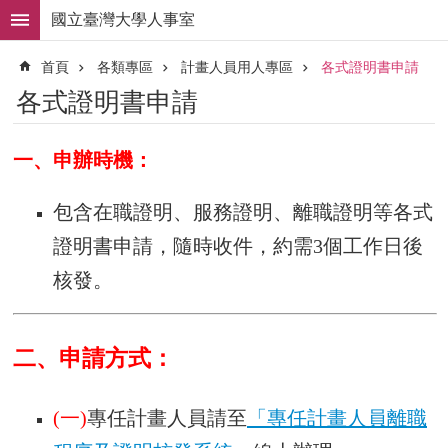
跳到主要內容區塊
國立臺灣大學人事室
進
首頁
各類專區
計畫人員用人專區
各式證明書申請
階
搜
各式證明書申請
尋
求
一、申辦時機：
職
徵
才
包含在職證明、服務證明、離職證明等各式
證明書申請，隨時收件，約需3個工作日後
組
織
核發。
職
掌
人
二、申請方式：
事
法
規
(一)
專任計畫人員請至
「專任計畫人員離職
常