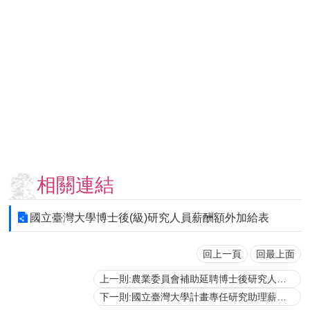
用
表
單
各
類
專
區
查
詢
事
相關連結
項
相
國立臺灣大學博士後(級)研究人員薪酬額外加給表
關
網
站
回上一頁
回最上面
上一則:農業委員會補助延聘博士後研究人才工作酬金支給參考表
臺
下一則:國立臺灣大學計畫專任研究助理薪酬加給參考表
大