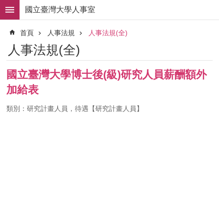
跳到主要內容區塊
國立臺灣大學人事室
進
首頁
人事法規
人事法規(全)
階
搜
人事法規(全)
尋
求
國立臺灣大學博士後(級)研究人員薪酬額外
職
加給表
徵
才
類別：研究計畫人員，待遇【研究計畫人員】
組
織
職
掌
人
事
法
規
常