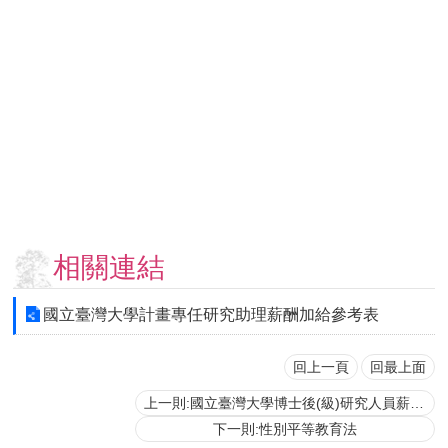
用
表
單
各
類
專
區
查
詢
事
相關連結
項
相
國立臺灣大學計畫專任研究助理薪酬加給參考表
關
網
站
回上一頁
回最上面
上一則:國立臺灣大學博士後(級)研究人員薪酬額外加給表
臺
下一則:性別平等教育法
大