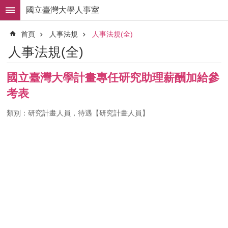
跳到主要內容區塊
國立臺灣大學人事室
進
首頁
人事法規
人事法規(全)
階
搜
人事法規(全)
尋
求
國立臺灣大學計畫專任研究助理薪酬加給參
職
考表
徵
才
類別：研究計畫人員，待遇【研究計畫人員】
組
織
職
掌
人
事
法
規
常