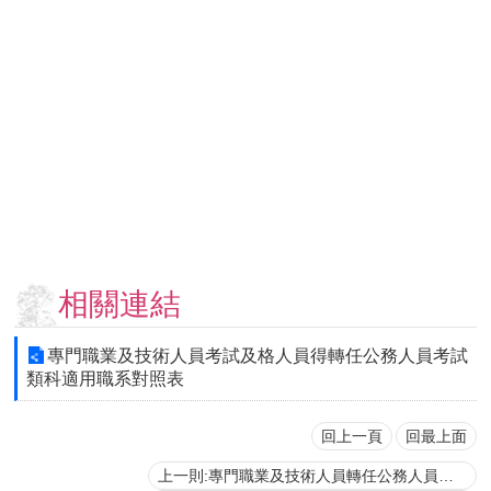
用
表
單
各
類
專
區
查
詢
事
項
相關連結
相
關
專門職業及技術人員考試及格人員得轉任公務人員考試
網
類科適用職系對照表
站
回上一頁
回最上面
臺
上一則:專門職業及技術人員轉任公務人員條例施行細則
大