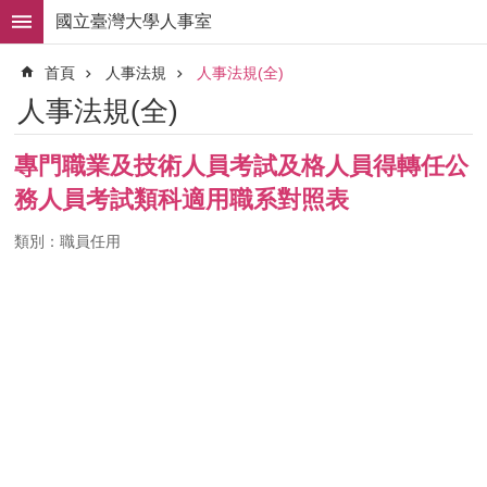
跳到主要內容區塊
國立臺灣大學人事室
進
首頁
人事法規
人事法規(全)
階
搜
人事法規(全)
尋
求
專門職業及技術人員考試及格人員得轉任公
職
務人員考試類科適用職系對照表
徵
才
類別：職員任用
組
織
職
掌
人
事
法
規
常