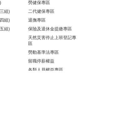
)
勞健保專區
三組)
二代健保專區
四組)
退撫專區
五組)
保險及退休金提繳專區
天然災害停止上班登記專
區
勞動基準法專區
留職停薪權益
各類人員權益專區
性騷擾防治
更多...