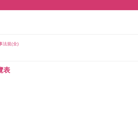
事法規(全)
覽表