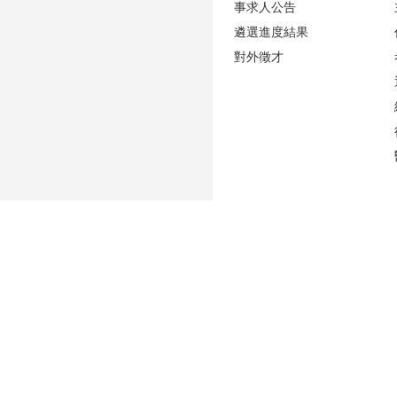
事求人公告
遴選進度結果
對外徵才
更新日期
2026-08-06
性騷擾防治專區(含申訴專用電話及信箱)
人事室E-mail：
persadm@ntu.edu.tw
辦公室位置：
禮賢樓5樓(原卓越聯合大樓