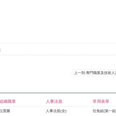
表
上一則:專門職業及技術人員考試及格人員得轉任公
組織職掌
人事法規
常用表單
位置圖
人事法規(全)
任免組(第一組