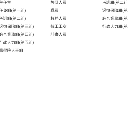
主任室
教研人員
考訓組(第二組
任免組(第一組)
職員
退撫保險組(第
考訓組(第二組)
校聘人員
綜合業務組(第
退撫保險組(第三組)
技工工友
行政人力組(第
綜合業務組(第四組)
計畫人員
行政人力組(第五組)
醫學院人事組
)(請搭乘商場之反向電梯) ／【醫人組】醫學院校區基礎醫學大樓209室(
地圖
)