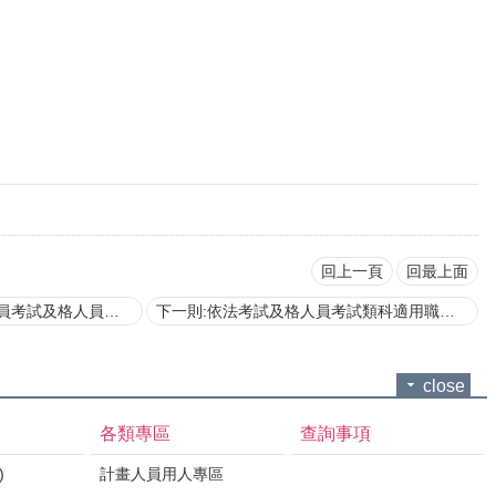
回上一頁
回最上面
務人員考試類科適用職系對照表
下一則:依法考試及格人員考試類科適用職系對照表
close
各類專區
查詢事項
)
計畫人員用人專區