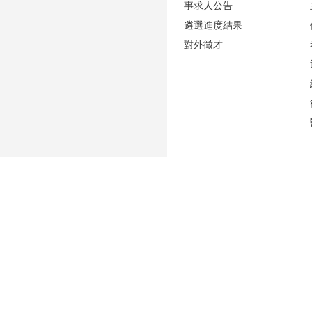
事求人公告
遴選進度結果
對外徵才
更新日期
2026-08-06
性騷擾防治專區(含申訴專用電話及信箱)
人事室E-mail：
persadm@ntu.edu.tw
辦公室位置：
禮賢樓5樓(原卓越聯合大樓