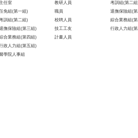
主任室
教研人員
考訓組(第二組
任免組(第一組)
職員
退撫保險組(第
考訓組(第二組)
校聘人員
綜合業務組(第
退撫保險組(第三組)
技工工友
行政人力組(第
綜合業務組(第四組)
計畫人員
行政人力組(第五組)
醫學院人事組
)(請搭乘商場之反向電梯) ／【醫人組】醫學院校區基礎醫學大樓209室(
地圖
)