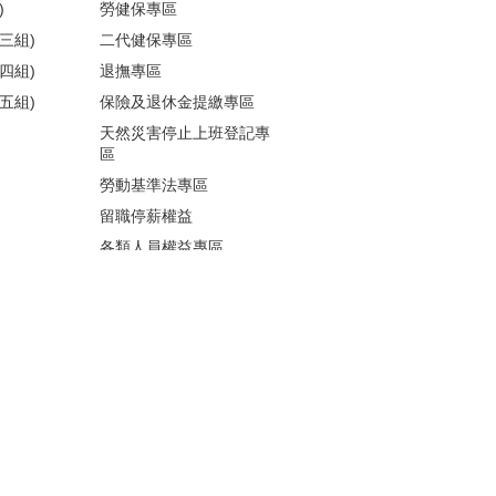
)
勞健保專區
三組)
二代健保專區
四組)
退撫專區
五組)
保險及退休金提繳專區
天然災害停止上班登記專
區
勞動基準法專區
留職停薪權益
各類人員權益專區
性騷擾防治
更多...