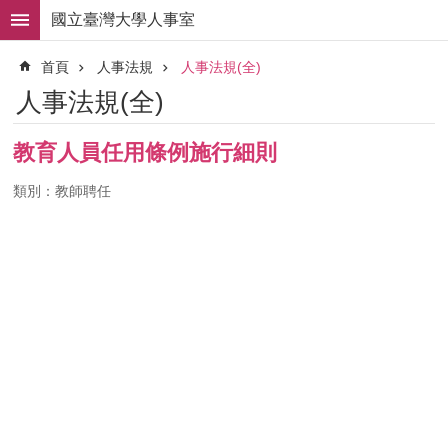
跳到主要內容區塊
國立臺灣大學人事室
進
首頁
人事法規
人事法規(全)
階
搜
人事法規(全)
尋
求
教育人員任用條例施行細則
職
徵
類別：教師聘任
才
組
織
職
掌
人
事
法
規
常