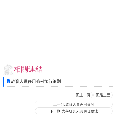
用
表
單
各
類
專
區
查
詢
事
相關連結
項
相
教育人員任用條例施行細則
關
網
站
回上一頁
回最上面
上一則:教育人員任用條例
臺
下一則:大學研究人員聘任辦法
大