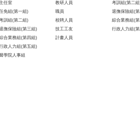
主任室
教研人員
考訓組(第二組
任免組(第一組)
職員
退撫保險組(第
考訓組(第二組)
校聘人員
綜合業務組(第
退撫保險組(第三組)
技工工友
行政人力組(第
綜合業務組(第四組)
計畫人員
行政人力組(第五組)
醫學院人事組
)(請搭乘商場之反向電梯) ／【醫人組】醫學院校區基礎醫學大樓209室(
地圖
)