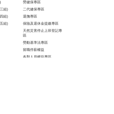
)
勞健保專區
三組)
二代健保專區
四組)
退撫專區
五組)
保險及退休金提繳專區
天然災害停止上班登記專
區
勞動基準法專區
留職停薪權益
各類人員權益專區
性騷擾防治
更多...