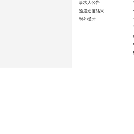
事求人公告
遴選進度結果
對外徵才
更新日期
2026-08-06
性騷擾防治專區(含申訴專用電話及信箱)
人事室E-mail：
persadm@ntu.edu.tw
辦公室位置：
禮賢樓5樓(原卓越聯合大樓