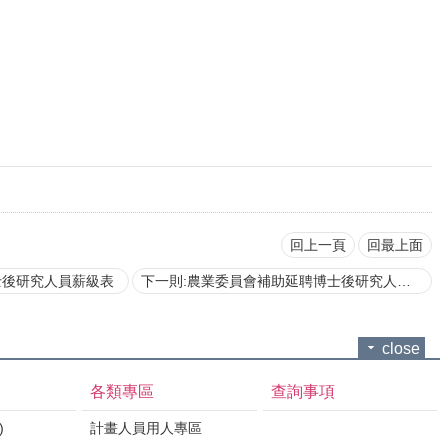
回上一頁
回最上面
士後研究人員薪級表
下一則:農業委員會補助延聘博士後研究人才工作酬金支給參考表
close
各類專區
查詢事項
)
計畫人員用人專區