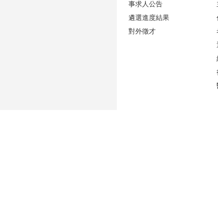
事求人公告
遴選進度結果
對外徵才
更新日期
2026-08-06
性騷擾防治專區(含申訴專用電話及信箱)
人事室E-mail：
persadm@ntu.edu.tw
辦公室位置：
禮賢樓5樓(原卓越聯合大樓