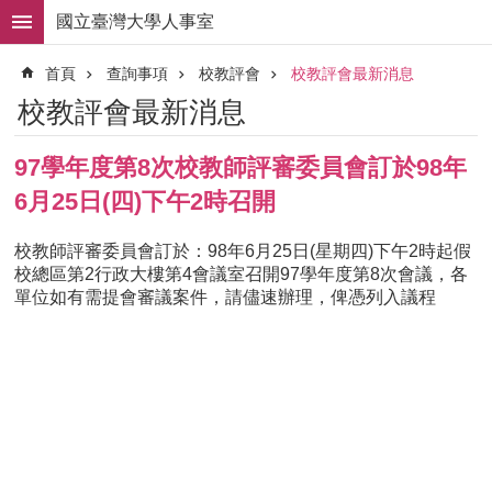
跳到主要內容區塊
國立臺灣大學人事室
進
首頁
查詢事項
校教評會
校教評會最新消息
階
搜
校教評會最新消息
尋
求
97學年度第8次校教師評審委員會訂於98年
職
6月25日(四)下午2時召開
徵
才
校教師評審委員會訂於：98年6月25日(星期四)下午2時起假
組
校總區第2行政大樓第4會議室召開97學年度第8次會議，各
織
單位如有需提會審議案件，請儘速辦理，俾憑列入議程
職
掌
人
事
法
規
常