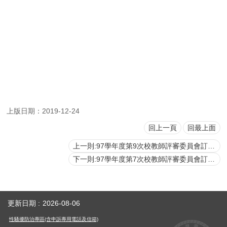
用
表
單
各
類
專
區
查
上版日期：2019-12-24
詢
事
回上一頁
回最上面
項
上一則:97學年度第9次校教師評審委員會訂於98年7月31日(五)上午9:30召開
相
下一則:97學年度第7次校教師評審委員會訂於98年5月22日(五)下午2時召開
關
網
站
更新日期
2026-08-06
臺
性騷擾防治專區(含申訴專用電話及信箱)
大