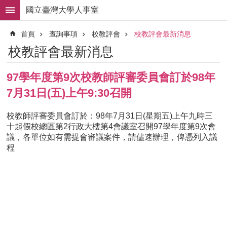
跳到主要內容區塊
國立臺灣大學人事室
進
首頁
查詢事項
校教評會
校教評會最新消息
階
搜
校教評會最新消息
尋
求
97學年度第9次校教師評審委員會訂於98年
職
7月31日(五)上午9:30召開
徵
才
校教師評審委員會訂於：98年7月31日(星期五)上午九時三
組
十起假校總區第2行政大樓第4會議室召開97學年度第9次會
織
議，各單位如有需提會審議案件，請儘速辦理，俾憑列入議
職
程
掌
人
事
法
規
常