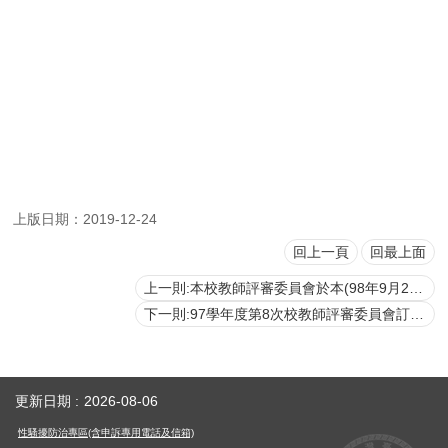
用
表
單
各
類
專
區
查
上版日期：2019-12-24
詢
事
回上一頁
回最上面
項
上一則:本校教師評審委員會於本(98年9月20日)日召開98學年度第1次會議，審議98學年度教師(含研究人員)申請升等案
相
下一則:97學年度第8次校教師評審委員會訂於98年6月25日(四)下午2時召開
關
網
站
更新日期
2026-08-06
臺
性騷擾防治專區(含申訴專用電話及信箱)
大