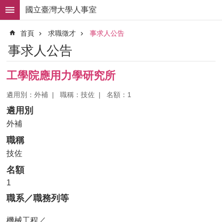
跳到主要內容區塊
國立臺灣大學人事室
進
首頁
求職徵才
事求人公告
階
搜
事求人公告
尋
求
工學院應用力學研究所
職
徵
遴用別：外補
職稱：技佐
名額：1
才
遴用別
組
外補
織
職稱
職
掌
技佐
名額
人
事
1
法
職系／職務列等
規
機械工程／
常