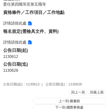
委任第四職等至第五職等
用
表
資格條件／工作項目／工作地點
單
詳情請按此處
各
類
報名規定(需檢具文件、資料)
專
區
詳情請按此處
查
公告日期(起)
詢
1130612
事
公告日期(迄)
項
1130626
相
關
網
公告日期(起)：1130612
公告日期(迄)：1130626
站
回上一頁
回最上面
上一則:圖書館
臺
大
下一則:國際事務處