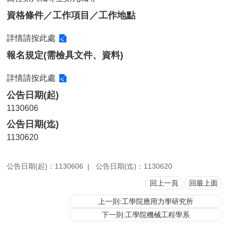
用
資格條件／工作項目／工作地點
表
單
詳情請按此處
各
報名規定(需檢具文件、資料)
類
專
詳情請按此處
區
公告日期(起)
查
1130606
詢
公告日期(迄)
事
項
1130620
相
關
公告日期(起)：1130606
公告日期(迄)：1130620
網
回上一頁
回最上面
站
上一則:工學院應用力學研究所
臺
下一則:工學院機械工程學系
大