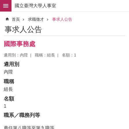
跳到主要內容區塊
國立臺灣大學人事室
進
首頁
求職徵才
事求人公告
階
搜
事求人公告
尋
求
國際事務處
職
徵
遴用別：內陞
職稱：組長
名額：1
才
遴用別
組
內陞
織
職稱
職
掌
組長
名額
人
事
1
法
職系／職務列等
規
薦任第八職等至第九職等
常