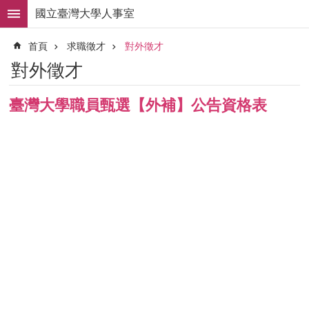
跳到主要內容區塊
國立臺灣大學人事室
進
首頁
求職徵才
對外徵才
階
搜
對外徵才
尋
求
臺灣大學職員甄選【外補】公告資格表
職
徵
才
組
織
職
掌
人
事
法
規
常