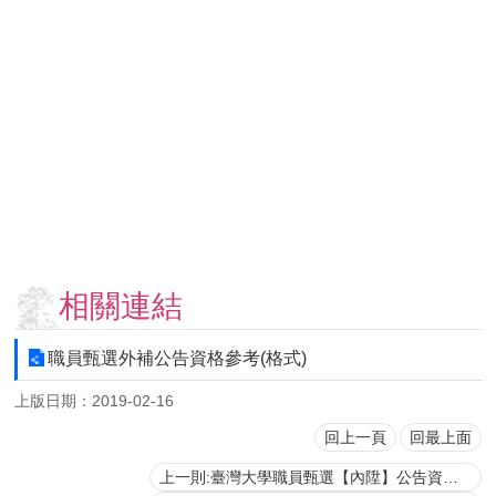
用
表
單
各
類
專
區
查
詢
事
項
相關連結
相
關
職員甄選外補公告資格參考(格式)
網
上版日期：2019-02-16
站
回上一頁
回最上面
臺
上一則:臺灣大學職員甄選【內陞】公告資格表
大