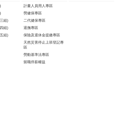
)
計畫人員用人專區
)
勞健保專區
三組)
二代健保專區
四組)
退撫專區
五組)
保險及退休金提繳專區
天然災害停止上班登記專
區
勞動基準法專區
留職停薪權益
各類人員權益專區
性騷擾防治
更多...