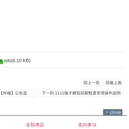
ods(6.10 KB)
回上一頁
回最上面
外補】公告資格表
下一則:1111徵才網頁招募甄選管理操作說明
close
各類專區
查詢事項