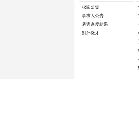
校園公告
事求人公告
遴選進度結果
對外徵才
更新日期
2026-07-30
性騷擾防治專區(含申訴專用電話及信箱)