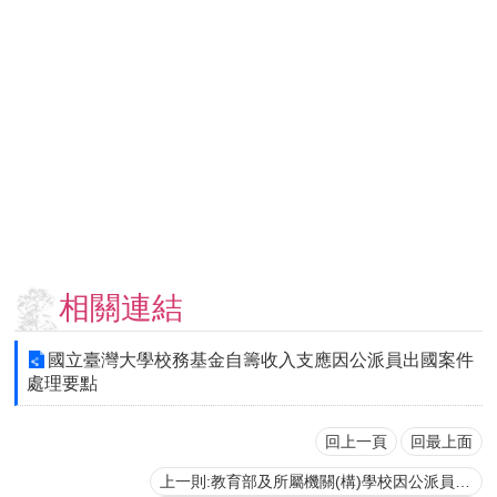
用
表
單
各
類
專
區
查
詢
事
項
相關連結
相
關
國立臺灣大學校務基金自籌收入支應因公派員出國案件
網
處理要點
站
回上一頁
回最上面
臺
上一則:教育部及所屬機關(構)學校因公派員出國案件處理要點
大