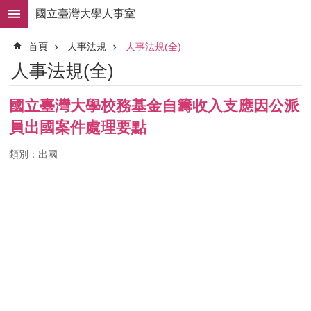
跳到主要內容區塊
國立臺灣大學人事室
進
首頁
人事法規
人事法規(全)
階
搜
人事法規(全)
尋
求
國立臺灣大學校務基金自籌收入支應因公派
職
員出國案件處理要點
徵
才
類別：出國
組
織
職
掌
人
事
法
規
常