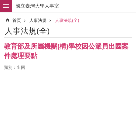
跳到主要內容區塊
國立臺灣大學人事室
進
首頁
人事法規
人事法規(全)
階
搜
人事法規(全)
尋
求
教育部及所屬機關(構)學校因公派員出國案
職
件處理要點
徵
才
類別：出國
組
織
職
掌
人
事
法
規
常