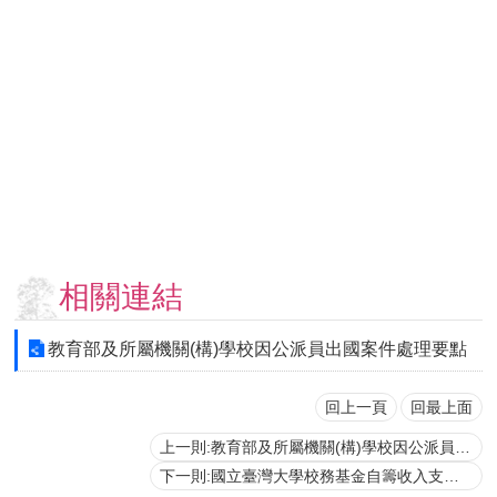
用
表
單
各
類
專
區
查
詢
事
相關連結
項
相
教育部及所屬機關(構)學校因公派員出國案件處理要點
關
網
站
回上一頁
回最上面
上一則:教育部及所屬機關(構)學校因公派員赴大陸地區案件處理要點
臺
下一則:國立臺灣大學校務基金自籌收入支應因公派員出國案件處理要點
大