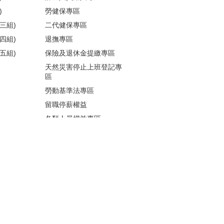
)
勞健保專區
三組)
二代健保專區
四組)
退撫專區
五組)
保險及退休金提繳專區
天然災害停止上班登記專
區
勞動基準法專區
留職停薪權益
各類人員權益專區
性騷擾防治
更多...