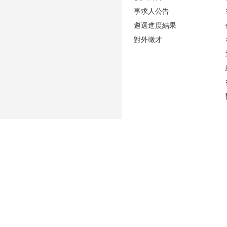
事求人公告
遴選進度結果
對外徵才
更新日期
2026-08-06
性騷擾防治專區(含申訴專用電話及信箱)
人事室E-mail：
persadm@ntu.edu.tw