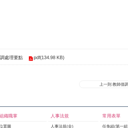
pdf(134.98 KB)
調處理要點
上一則:教師借
組織職掌
人事法規
常用表單
位置圖
人事法規(全)
任免組(第一組