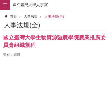
跳到主要內容區塊
國立臺灣大學人事室
進
首頁
人事法規
人事法規(全)
階
搜
人事法規(全)
尋
求
國立臺灣大學生物資源暨農學院農業推廣委
職
員會組織規程
徵
才
類別：組織
組
織
職
掌
人
事
法
規
常