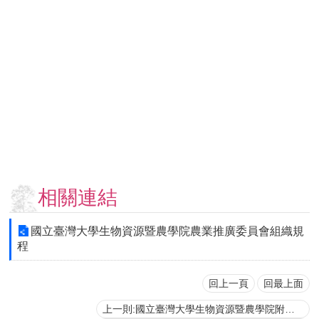
用
表
單
各
類
專
區
查
詢
事
項
相關連結
相
關
國立臺灣大學生物資源暨農學院農業推廣委員會組織規
網
程
站
回上一頁
回最上面
臺
上一則:國立臺灣大學生物資源暨農學院附設山地實驗農場組織規程
大