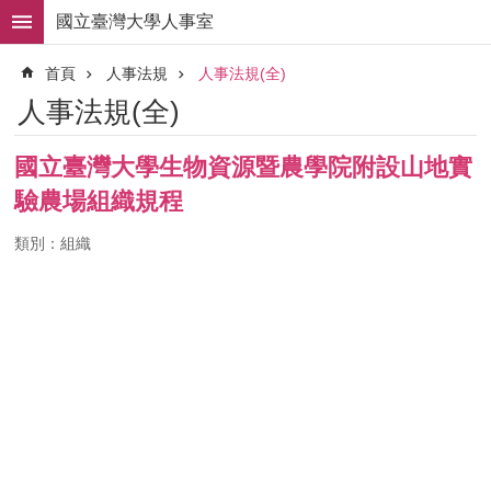
跳到主要內容區塊
國立臺灣大學人事室
進
首頁
人事法規
人事法規(全)
階
搜
人事法規(全)
尋
求
國立臺灣大學生物資源暨農學院附設山地實
職
驗農場組織規程
徵
才
類別：組織
組
織
職
掌
人
事
法
規
常