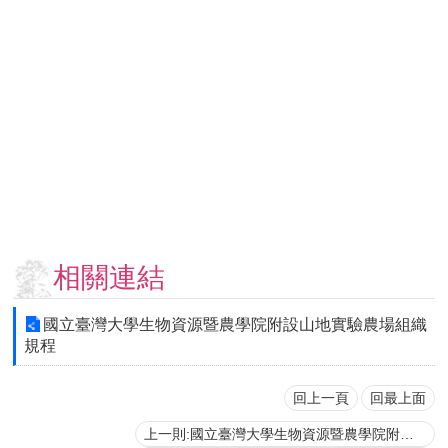
用
表
單
各
類
專
區
查
詢
事
項
相關連結
相
關
國立臺灣大學生物資源暨農學院附設山地實驗農場組織
網
規程
站
回上一頁
回最上面
臺
上一則:國立臺灣大學生物資源暨農學院附設農業試驗場組織規程
大