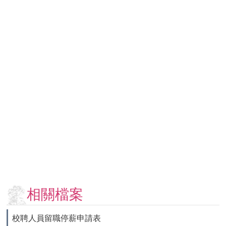
用
表
單
各
類
專
區
查
詢
事
項
相
關
網
站
相關檔案
臺
校聘人員留職停薪申請表
大