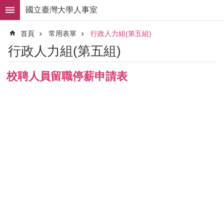
跳到主要內容區塊
國立臺灣大學人事室
進
首頁
常用表單
行政人力組(第五組)
階
搜
行政人力組(第五組)
尋
求
校聘人員留職停薪申請表
職
徵
才
組
織
職
掌
人
事
法
規
常