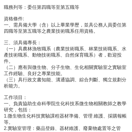
用
職務列等：委任第四職等至第五職等
表
單
資格條件:
一、需具備大學（含）以上畢業學歷，並具公務人員委任第
各
四職等至第五職等之農業技術職系任用資格。
類
專
三、須具備專長：
區
（一）具農林漁牧職系（農業技術職系、林業技術職系、水
產技術職系、動物技術職系、自然保育職系）者，歡迎投
查
件。
詢
（二）應有與微生物、分子生物、生化相關實驗室之實驗室
事
工作經驗、良好之專業技能。
項
（三）具行政文書知能、溝通協調、綜合判斷、獨立規劃分
析能力。
相
關
工作項目：
網
一、負責協助生命科學院生化科技系微生物相關教師之教學
站
研究，包括：
1.微生物生化科技實驗課程器材準備、管理 維護、採購報帳
等。
臺
2.實驗室管理：藥品登錄、器材維護、廢棄物處置等之管
大