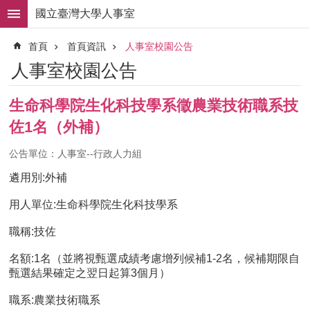
跳到主要內容區塊
國立臺灣大學人事室
進
首頁
首頁資訊
人事室校園公告
階
搜
人事室校園公告
尋
求
生命科學院生化科技學系徵農業技術職系技
職
佐1名（外補）
徵
才
公告單位：人事室--行政人力組
組
遴用別:外補
織
職
用人單位:生命科學院生化科技學系
掌
職稱:技佐
人
事
名額:1名（並將視甄選成績考慮增列候補1-2名，候補期限自
法
甄選結果確定之翌日起算3個月）
規
職系:農業技術職系
常