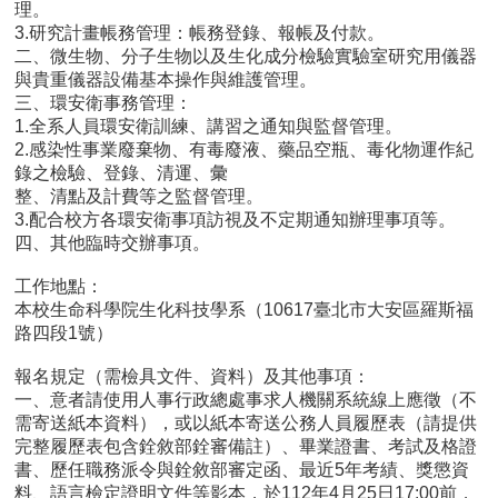
理。
首
3.研究計畫帳務管理：帳務登錄、報帳及付款。
頁
二、微生物、分子生物以及生化成分檢驗實驗室研究用儀器
與貴重儀器設備基本操作與維護管理。
myNTU
三、環安衛事務管理：
1.全系人員環安衛訓練、講習之通知與監督管理。
English
2.感染性事業廢棄物、有毒廢液、藥品空瓶、毒化物運作紀
錄之檢驗、登錄、清運、彙
整、清點及計費等之監督管理。
3.配合校方各環安衛事項訪視及不定期通知辦理事項等。
四、其他臨時交辦事項。
工作地點：
本校生命科學院生化科技學系（10617臺北市大安區羅斯福
路四段1號）
報名規定（需檢具文件、資料）及其他事項：
一、意者請使用人事行政總處事求人機關系統線上應徵（不
需寄送紙本資料），或以紙本寄送公務人員履歷表（請提供
完整履歷表包含銓敘部銓審備註）、畢業證書、考試及格證
書、歷任職務派令與銓敘部審定函、最近5年考績、獎懲資
料、語言檢定證明文件等影本，於112年4月25日17:00前，