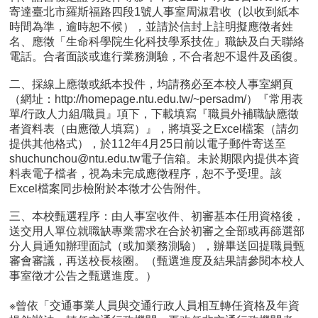
寄達臺北市羅斯福路四段1號人事室周淑君收（以收到紙本
時間為準，逾時恕不候），並請於信封上註明擬應徵者姓
名、應徵「生命科學院生化科技學系技佐」職缺及白天聯絡
電話。合者面談或進行業務測驗，不合者恕不退件及函復。
二、採線上應徵或紙本投件，均請務必至本校人事室網頁
（網址：http://homepage.ntu.edu.tw/~persadm/）『常用表
單/行政人力組/職員』項下，下載填寫『職員外補職缺應徵
者資料表（由應徵人填寫）』，將填妥之Excel檔案（請勿
提供其他格式），於112年4月25日前以電子郵件寄送至
shuchunchou@ntu.edu.tw電子信箱。未於期限內提供本資
料表電子檔者，視為未完成應徵程序，恕不予受理。該
Excel檔案同步檢附於本徵才公告附件。
三、本校甄選程序：由人事室收件、初審基本任用資格後，
送交用人單位就職缺專業需求在合於初審之全部或再篩選部
分人員通知辦理面試（或加業務測驗），辦畢送回提職員甄
審會審議，再送校長核圈。（甄選進度及結果請參閱本校人
事室徵才公告之甄選進度。）
※曾依「交通事業人員與交通行政人員相互轉任資格及年資