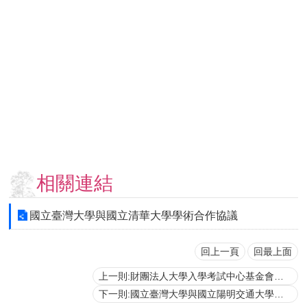
用
表
單
各
類
專
區
查
詢
事
相關連結
項
相
國立臺灣大學與國立清華大學學術合作協議
關
網
站
回上一頁
回最上面
上一則:財團法人大學入學考試中心基金會與國立臺灣大學合作協議
臺
下一則:國立臺灣大學與國立陽明交通大學學術合作協議
大