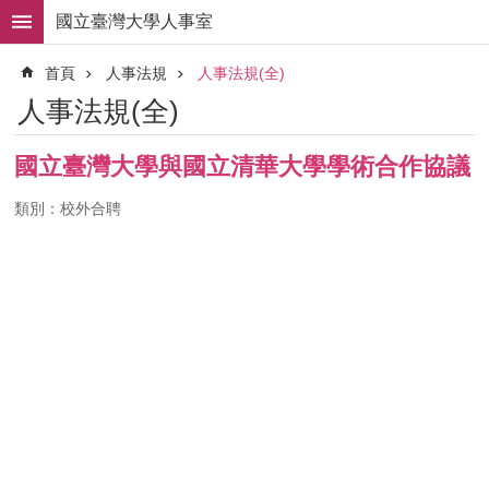
跳到主要內容區塊
國立臺灣大學人事室
進
首頁
人事法規
人事法規(全)
階
搜
人事法規(全)
尋
求
國立臺灣大學與國立清華大學學術合作協議
職
徵
類別：校外合聘
才
組
織
職
掌
人
事
法
規
常