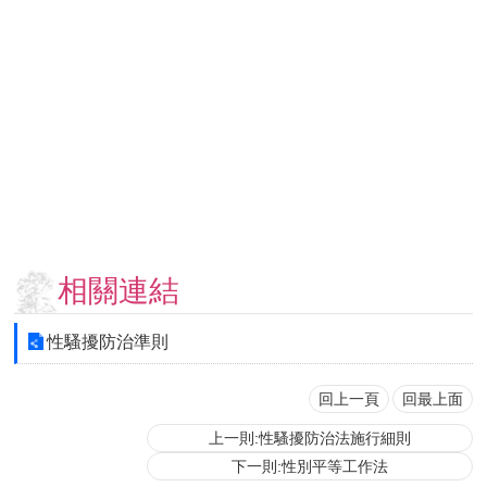
用
表
單
各
類
專
區
查
詢
事
相關連結
項
相
性騷擾防治準則
關
網
站
回上一頁
回最上面
上一則:性騷擾防治法施行細則
臺
下一則:性別平等工作法
大