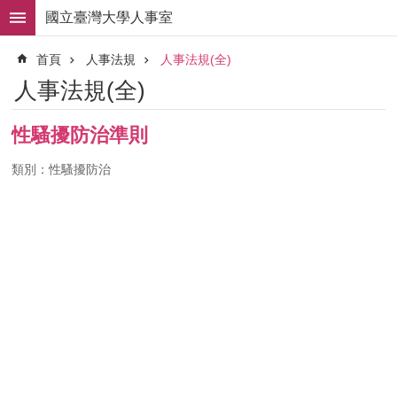
跳到主要內容區塊
國立臺灣大學人事室
進
首頁
人事法規
人事法規(全)
階
搜
人事法規(全)
尋
求
性騷擾防治準則
職
徵
類別：性騷擾防治
才
組
織
職
掌
人
事
法
規
常