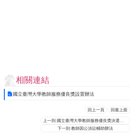
用
表
單
各
類
專
區
查
詢
事
相關連結
項
相
國立臺灣大學教師服務優良獎設置辦法
關
網
站
回上一頁
回最上面
上一則:國立臺灣大學教師服務優良獎決選施行細則
臺
下一則:教師因公涉訟輔助辦法
大