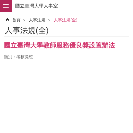
跳到主要內容區塊
國立臺灣大學人事室
進
首頁
人事法規
人事法規(全)
階
搜
人事法規(全)
尋
求
國立臺灣大學教師服務優良獎設置辦法
職
徵
類別：考核獎懲
才
組
織
職
掌
人
事
法
規
常