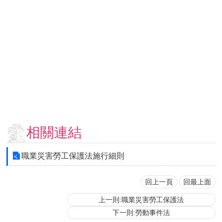
用
表
單
各
類
專
區
查
詢
事
相關連結
項
相
職業災害勞工保護法施行細則
關
網
站
回上一頁
回最上面
上一則:職業災害勞工保護法
臺
下一則:勞動事件法
大