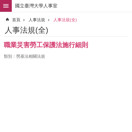
跳到主要內容區塊
國立臺灣大學人事室
進
首頁
人事法規
人事法規(全)
階
搜
人事法規(全)
尋
求
職業災害勞工保護法施行細則
職
徵
類別：勞基法相關法規
才
組
織
職
掌
人
事
法
規
常