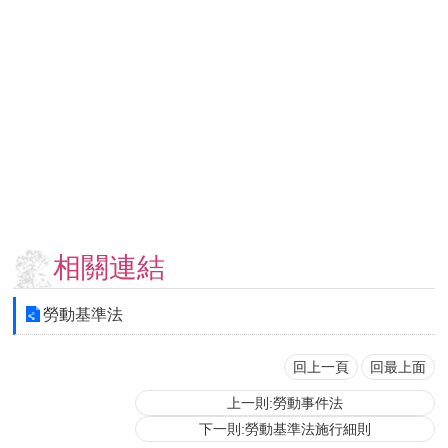
用
表
單
各
類
專
區
查
詢
事
相關連結
項
相
勞動基準法
關
網
站
回上一頁
回最上面
上一則:勞動事件法
臺
下一則:勞動基準法施行細則
大