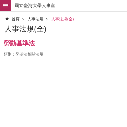
跳到主要內容區塊
國立臺灣大學人事室
進
首頁
人事法規
人事法規(全)
階
搜
人事法規(全)
尋
求
勞動基準法
職
徵
類別：勞基法相關法規
才
組
織
職
掌
人
事
法
規
常