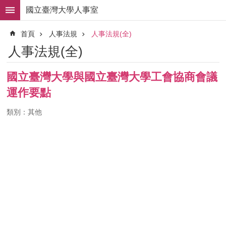
跳到主要內容區塊
國立臺灣大學人事室
進
首頁
人事法規
人事法規(全)
階
搜
人事法規(全)
尋
求
國立臺灣大學與國立臺灣大學工會協商會議
職
運作要點
徵
才
類別：其他
組
織
職
掌
人
事
法
規
常