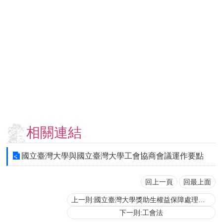
用
表
單
各
類
專
區
查
詢
事
相關連結
項
相
國立臺灣大學與國立臺灣大學工會協商會議運作要點
關
網
站
回上一頁
回最上面
上一則:國立臺灣大學獎助生權益保障處理要點
臺
下一則:工會法
大