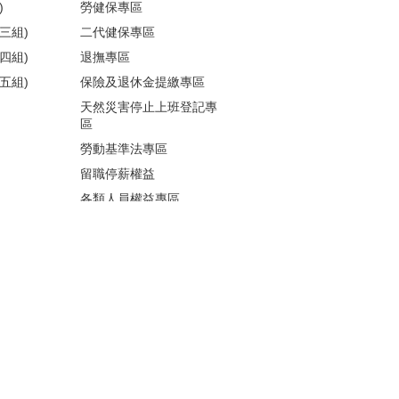
)
勞健保專區
三組)
二代健保專區
四組)
退撫專區
五組)
保險及退休金提繳專區
天然災害停止上班登記專
區
勞動基準法專區
留職停薪權益
各類人員權益專區
性騷擾防治
更多...