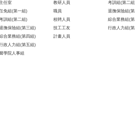
主任室
教研人員
考訓組(第二組
任免組(第一組)
職員
退撫保險組(第
考訓組(第二組)
校聘人員
綜合業務組(第
退撫保險組(第三組)
技工工友
行政人力組(第
綜合業務組(第四組)
計畫人員
行政人力組(第五組)
醫學院人事組
)(請搭乘商場之反向電梯) ／【醫人組】醫學院校區基礎醫學大樓209室(
地圖
)