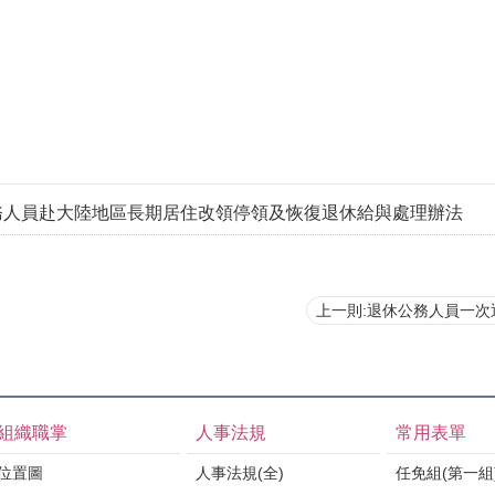
務人員赴大陸地區長期居住改領停領及恢復退休給與處理辦法
上一則:退休公務人員一次退休金與養老給付優惠存款
組織職掌
人事法規
常用表單
位置圖
人事法規(全)
任免組(第一組