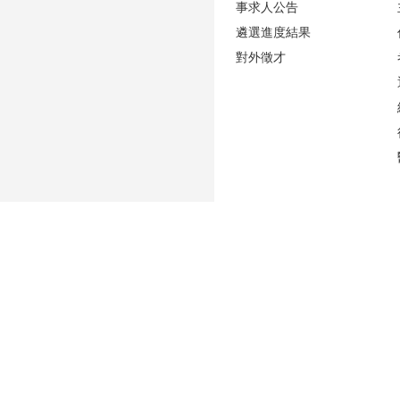
事求人公告
遴選進度結果
對外徵才
更新日期
2026-07-30
性騷擾防治專區(含申訴專用電話及信箱)
人事室E-mail：
persadm@ntu.edu.tw
辦公室位置：
禮賢樓5樓(原卓越聯合大樓