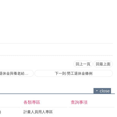
回上一頁
回最上面
辦法(107年3月21日訂定)
下一則:勞工退休金條例
close
各類專區
查詢事項
)
計畫人員用人專區