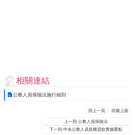
用
表
單
各
類
專
區
查
詢
事
相關連結
項
相
公教人員保險法施行細則
關
網
站
回上一頁
回最上面
上一則:公教人員保險法
臺
下一則:中央公教人員急難貸款實施要點
大