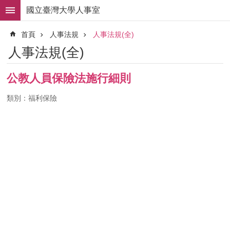
跳到主要內容區塊
國立臺灣大學人事室
進
首頁
人事法規
人事法規(全)
階
搜
人事法規(全)
尋
求
公教人員保險法施行細則
職
徵
類別：福利保險
才
組
織
職
掌
人
事
法
規
常